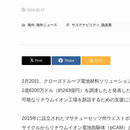
2024.02.27
海外
,
海外ニュース
サステナビリティ
,
脱炭素
Post
Share
RSS
2月20日、クローズドループ電池材料ソリューション・プ
1億6200万ドル（約243億円）を調達したと発表
可能なリチウムイオン工場を新設するための支援に
2015年に設立されたマサチューセッツ州ウェストボロー
サイクルからリチウムイオン電池前駆体（pCAM）