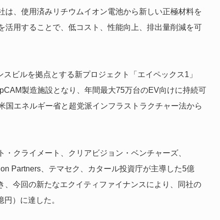
社は、使用済みリチウムイオン電池から新しい正極材料を
を活用することで、低コスト、性能向上、排出量削減を可
ホプキンスビルを拠点とする新プロジェクト「エイペックス1」
pCAM製造施設となり、年間最大75万台のEV向けに持続可
、米国エネルギー省と超党派インフラストラクチャー法から
ト・クライメート、クリアビジョン・ベンチャーズ、
ation Partners、テマセク、カタール投資庁が主導した5億
に続き、今回の新たなエクイティファイナンスにより、同社の
0億円）に達した。