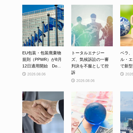
EU包装・包装廃棄物
トータルエナジー
ベラ、
規則（PPWR）が8月
ズ、気候訴訟の一審
ル・エ
12日適用開始 Do...
判決を不服として控
で新型カ
訴
2026.08.06
2026
2026.08.06