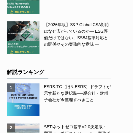
【2026年版】S&P Global CSA対応
はなぜ広がっているのか― ESG評
価だけではない、SSBJ基準対応と
の関係やその実務的な意味 ―
解説ランキング
ESRS-TC（旧N-ESRS）ドラフトが
1
示す新たな選択肢──親会社・欧州
子会社が今整理すべきこと
SBTiネットゼロ基準V2.0決定版：
2