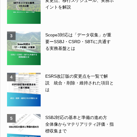
変更点、移行スケジュール、実務ポ
イントを解説
Scope3対応は「データ収集」が重
3
要ーSSBJ・CSRD・SBTiに共通す
る実務基盤とは
ESRS改訂版の変更点を一覧で解
4
説 統合・削除・維持された項目と
は
SSBJ対応の基本と準備の進め方
5
全体像からマテリアリティ評価・指
標収集まで