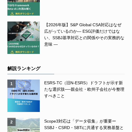
【2026年版】S&P Global CSA対応はなぜ
広がっているのか― ESG評価だけではな
い、SSBJ基準対応との関係やその実務的な
意味 ―
解説ランキング
ESRS-TC（旧N-ESRS）ドラフトが示す新
1
たな選択肢──親会社・欧州子会社が今整理
すべきこと
Scope3対応は「データ収集」が重要ー
2
SSBJ・CSRD・SBTiに共通する実務基盤と