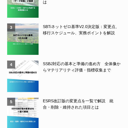
は
SBTiネットゼロ基準V2.0決定版：変更点、
3
移行スケジュール、実務ポイントを解説
SSBJ対応の基本と準備の進め方 全体像か
4
らマテリアリティ評価・指標収集まで
ESRS改訂版の変更点を一覧で解説 統
5
合・削除・維持された項目とは