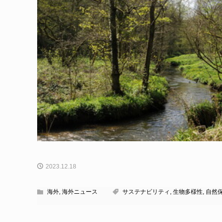
2023.12.18
海外
,
海外ニュース
サステナビリティ
,
生物多様性
,
自然