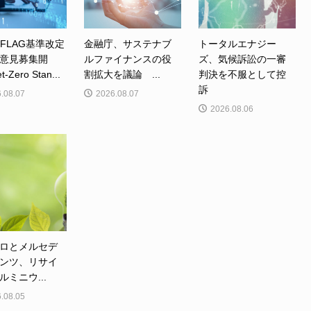
、FLAG基準改定
金融庁、サステナブ
トータルエナジー
意見募集開
ルファイナンスの役
ズ、気候訴訟の一審
Zero Stan...
割拡大を議論 ...
判決を不服として控
訴
.08.07
2026.08.07
2026.08.06
ロとメルセデ
ンツ、リサイ
ルミニウ...
.08.05