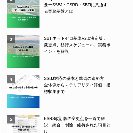
要ーSSBJ・CSRD・SBTiに共通す
る実務基盤とは
SBTiネットゼロ基準V2.0決定版：
3
変更点、移行スケジュール、実務ポ
イントを解説
SSBJ対応の基本と準備の進め方
4
全体像からマテリアリティ評価・指
標収集まで
ESRS改訂版の変更点を一覧で解
5
説 統合・削除・維持された項目と
は