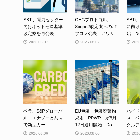
SBTi、電力セクター
GHGプロトコル、
SBTi
向けネットゼロ基準
Scope2改定案へのパ
に向け
改定案を再公表...
ブコメ公表 アワリ...
始 Net-
2026.08.07
2026.08.07
2026
ベラ、S&Pグローバ
EU包装・包装廃棄物
ハイド
ル・エナジーと共同
規則（PPWR）が8月
ス・ベ
で新型カー...
12日適用開始 Do...
クルア
2026.08.06
2026.08.06
2026