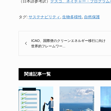
（日本語参考訳）
テスコ、ネイチャー・プログラム
タグ:
サステナビリティ
,
生物多様性
,
自然保護
ICAO、国際便のクリーンエネルギー移行に向け
世界的フレームワー...
関連記事一覧