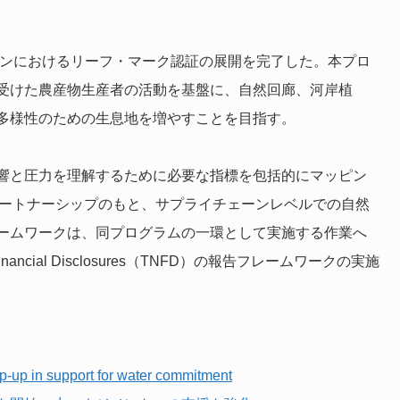
ーンにおけるリーフ・マーク認証の展開を完了した。本プロ
受けた農産物生産者の活動を基盤に、自然回廊、河岸植
多様性のための生息地を増やすことを目指す。
響と圧力を理解するために必要な指標を包括的にマッピン
のパートナーシップのもと、サプライチェーンレベルでの自然
ームワークは、同プログラムの一環として実施する作業へ
d Financial Disclosures（TNFD）の報告フレームワークの実施
-up in support for water commitment