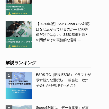
【2026年版】S&P Global CSA対応
はなぜ広がっているのか― ESG評
価だけではない、SSBJ基準対応と
の関係やその実務的な意味 ―
解説ランキング
ESRS-TC（旧N-ESRS）ドラフトが
1
示す新たな選択肢──親会社・欧州
子会社が今整理すべきこと
Scope3対応は「データ収集」が重
2