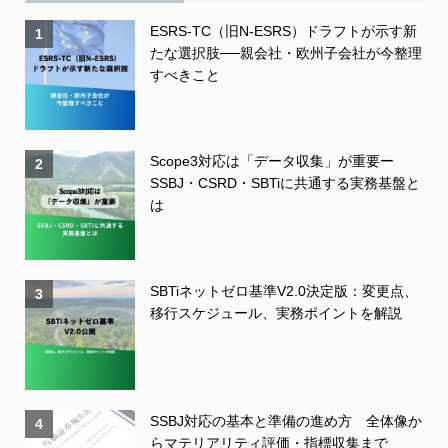
ESRS-TC（旧N-ESRS）ドラフトが示す新
1
たな選択肢──親会社・欧州子会社が今整理
すべきこと
Scope3対応は「データ収集」が重要ー
2
SSBJ・CSRD・SBTiに共通する実務基盤と
は
SBTiネットゼロ基準V2.0決定版：変更点、
3
移行スケジュール、実務ポイントを解説
SSBJ対応の基本と準備の進め方 全体像か
4
らマテリアリティ評価・指標収集まで