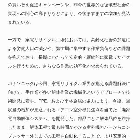
の買い替え促進キャンペーンや、昨今の世界的な循環型社会の
実現への関心の高まりなどにより、今後ますますの増加が見込
まれている。
一方で、家電リサイクル工場においては、高齢化社会の加速に
よる労働人口の減少や、繁忙期に集中する作業負荷などの課題
を抱えており、長期にわたって安定的・継続的に家電リサイク
ルを行うための、さらなる作業の効率化が求められている。
パナソニックは今回、家電リサイクル業界が抱える課題解決に
向けて、手作業が多い解体作業の機械化というアプローチで技
術開発に着手。PPE、および平林金属の協力により、今後、回
収量の増加が見込まれるエアコン室外機に焦点を当てた「廃家
電自動解体システム」を開発した。部品ごとに解体品位を維持
したまま、解体工程で最も時間がかかる室外機カバーからコン
プレッサー外しまでの工程を自動化することで、より安定的・