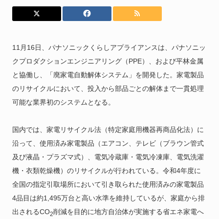
11月16日、パナソニックくらしアプライアンスは、パナソニッ
クプロダクションエンジニアリング（PPE）、および平林金属
と協働し、「廃家電自動解体システム」を開発した。家電製品
のリサイクルにおいて、投入から部品ごとの解体まで一貫処理
可能な業界初のシステムとなる。
国内では、家電リサイクル法（特定家庭用機器再商品化法）に
沿って、使用済み家電製品（エアコン、テレビ（ブラウン管式
及び液晶・プラズマ式）、電気冷蔵庫・電気冷凍庫、電気洗濯
機・衣類乾燥機）のリサイクルが行われている。令和4年度に
全国の指定引取場所において引き取られた使用済みの家電製品
4品目は約1,495万台と高い水準を維持しているが、家庭から排
出されるCO
削減を目的に地方自治体が実施する省エネ家電へ
2