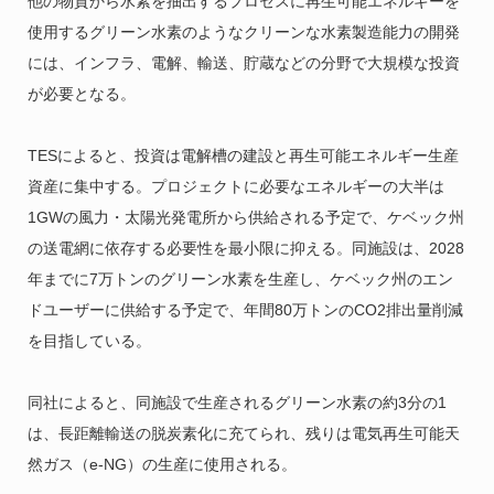
他の物質から水素を抽出するプロセスに再生可能エネルギーを
使用するグリーン水素のようなクリーンな水素製造能力の開発
には、インフラ、電解、輸送、貯蔵などの分野で大規模な投資
が必要となる。
TESによると、投資は電解槽の建設と再生可能エネルギー生産
資産に集中する。プロジェクトに必要なエネルギーの大半は
1GWの風力・太陽光発電所から供給される予定で、ケベック州
の送電網に依存する必要性を最小限に抑える。同施設は、2028
年までに7万トンのグリーン水素を生産し、ケベック州のエン
ドユーザーに供給する予定で、年間80万トンのCO2排出量削減
を目指している。
同社によると、同施設で生産されるグリーン水素の約3分の1
は、長距離輸送の脱炭素化に充てられ、残りは電気再生可能天
然ガス（e-NG）の生産に使用される。