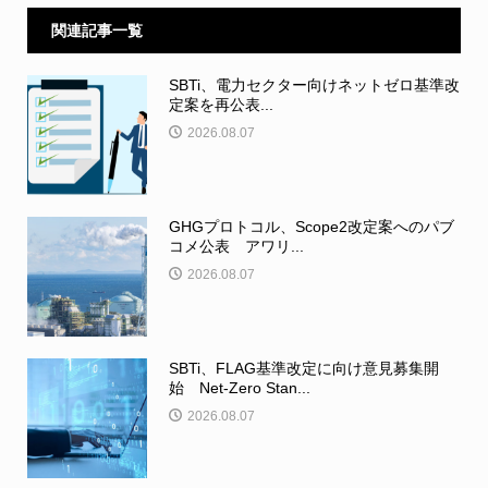
関連記事一覧
SBTi、電力セクター向けネットゼロ基準改
定案を再公表...
2026.08.07
GHGプロトコル、Scope2改定案へのパブ
コメ公表 アワリ...
2026.08.07
SBTi、FLAG基準改定に向け意見募集開
始 Net-Zero Stan...
2026.08.07