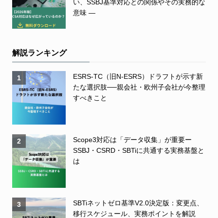
い、SSBJ基準対応との関係やその実務的な
意味 ―
解説ランキング
ESRS-TC（旧N-ESRS）ドラフトが示す新
1
たな選択肢──親会社・欧州子会社が今整理
すべきこと
Scope3対応は「データ収集」が重要ー
2
SSBJ・CSRD・SBTiに共通する実務基盤と
は
SBTiネットゼロ基準V2.0決定版：変更点、
3
移行スケジュール、実務ポイントを解説