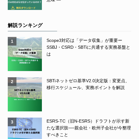
解説ランキング
Scope3対応は「データ収集」が重要ー
1
SSBJ・CSRD・SBTiに共通する実務基盤と
は
SBTiネットゼロ基準V2.0決定版：変更点、
2
移行スケジュール、実務ポイントを解説
ESRS-TC（旧N-ESRS）ドラフトが示す新
3
たな選択肢──親会社・欧州子会社が今整理
すべきこと