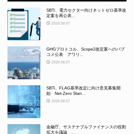
SBTi、電力セクター向けネットゼロ基準改
定案を再公表...
2026.08.07
GHGプロトコル、Scope2改定案へのパブ
コメ公表 アワリ...
2026.08.07
SBTi、FLAG基準改定に向け意見募集開
始 Net-Zero Stan...
2026.08.07
金融庁、サステナブルファイナンスの役割
拡大を議論 ...