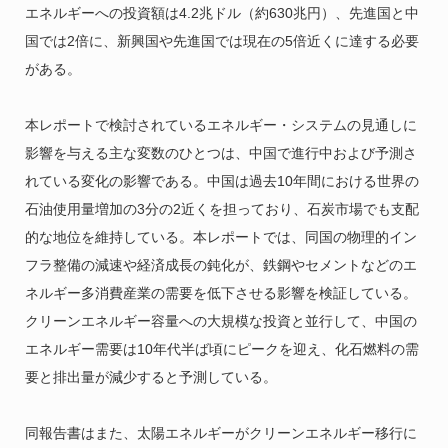
エネルギーへの投資額は4.2兆ドル（約630兆円）、先進国と中
国では2倍に、新興国や先進国では現在の5倍近くに達する必要
がある。
本レポートで検討されているエネルギー・システムの見通しに
影響を与える主な変数のひとつは、中国で進行中および予測さ
れている変化の影響である。中国は過去10年間における世界の
石油使用量増加の3分の2近くを担っており、石炭市場でも支配
的な地位を維持している。本レポートでは、同国の物理的イン
フラ整備の減速や経済成長の鈍化が、鉄鋼やセメントなどのエ
ネルギー多消費産業の需要を低下させる影響を検証している。
クリーンエネルギー容量への大規模な投資と並行して、中国の
エネルギー需要は10年代半ば頃にピークを迎え、化石燃料の需
要と排出量が減少すると予測している。
同報告書はまた、太陽エネルギーがクリーンエネルギー移行に