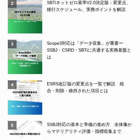
SBTiネットゼロ基準V2.0決定版：変更点、
2
移行スケジュール、実務ポイントを解説
Scope3対応は「データ収集」が重要ー
3
SSBJ・CSRD・SBTiに共通する実務基盤と
は
ESRS改訂版の変更点を一覧で解説 統
4
合・削除・維持された項目とは
SSBJ対応の基本と準備の進め方 全体像か
5
らマテリアリティ評価・指標収集まで