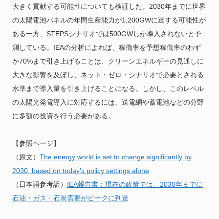
大きく貢献する可能性についても検証した。2030年までに世界
の太陽電池パネルの年間生産能力が1,200GWに達する可能性が
ある一方、STEPSシナリオでは500GWしか導入されないと予
測している。IEAの分析によれば、稼働率を予想稼働率のわず
か70%まで引き上げることは、クリーンエネルギーの見通しに
大きな影響を及ぼし、ネット・ゼロ・シナリオで必要とされる
水準まで導入量を引き上げることになる。しかし、このレベル
の太陽光発電導入に対応するには、送電網や蓄電池などの分野
に多額の投資を行う必要がある。
【参照ページ】
（原文）
The energy world is set to change significantly by
2030, based on today’s policy settings alone
（日本語参考訳）
IEA報告書：現在の政策では、2030年までに
石油・ガス・石炭需要がピークに到達