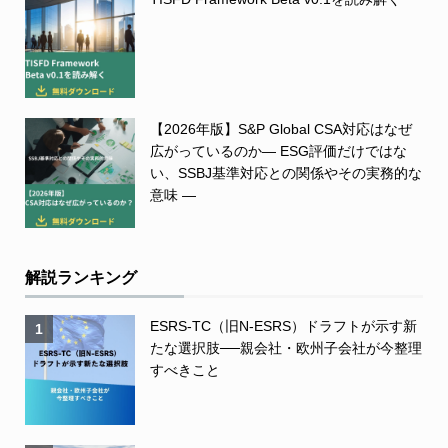
【2026年版】S&P Global CSA対応はなぜ
広がっているのか― ESG評価だけではな
い、SSBJ基準対応との関係やその実務的な
意味 ―
解説ランキング
ESRS-TC（旧N-ESRS）ドラフトが示す新
1
たな選択肢──親会社・欧州子会社が今整理
すべきこと