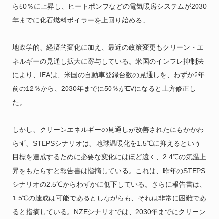
ら50％に上昇し、ヒートポンプなどの電気暖房システムが2030
年までに化石燃料ボイラーを上回り始める。
地政学的、経済的変化に加え、最近の政策変更もクリーン・エ
ネルギーの見通し拡大に寄与している。米国のインフレ抑制法
により、IEAは、米国の自動車登録台数の見通しを、わずか2年
前の12％から、2030年までに50％がEVになると上方修正し
た。
しかし、クリーンエネルギーの見通しが改善されたにもかかわ
らず、STEPSシナリオは、地球温暖化を1.5℃に抑えるという
目標を達成するために必要な変化にはほど遠く、2.4℃の気温上
昇をもたらすと報告書は指摘している。これは、昨年のSTEPS
シナリオの2.5℃からわずかに低下している。さらに報告書は、
1.5℃の達成は可能であるとしながらも、それは非常に困難であ
ると指摘している。NZEシナリオでは、2030年までにクリーン