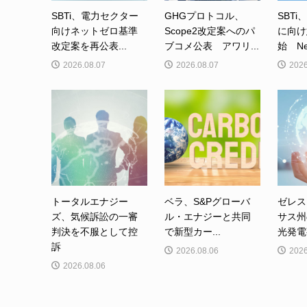
SBTi、電力セクター
GHGプロトコル、
SBTi
向けネットゼロ基準
Scope2改定案へのパ
に向け
改定案を再公表...
ブコメ公表 アワリ...
始 Net-
2026.08.07
2026.08.07
2026
トータルエナジー
ベラ、S&Pグローバ
ゼレス
ズ、気候訴訟の一審
ル・エナジーと共同
サス州
判決を不服として控
で新型カー...
光発電事
訴
2026.08.06
2026
2026.08.06