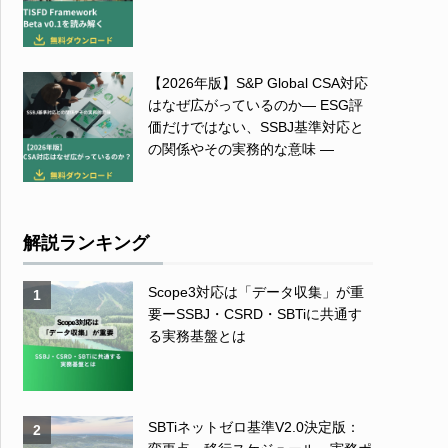
【2026年版】S&P Global CSA対応
はなぜ広がっているのか― ESG評
価だけではない、SSBJ基準対応と
の関係やその実務的な意味 ―
解説ランキング
Scope3対応は「データ収集」が重
1
要ーSSBJ・CSRD・SBTiに共通す
る実務基盤とは
SBTiネットゼロ基準V2.0決定版：
2