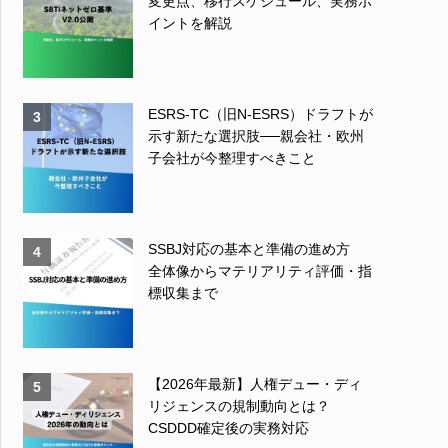
変更点、移行スケジュール、実務ポ
イントを解説
ESRS-TC（旧N-ESRS）ドラフトが
3
示す新たな選択肢──親会社・欧州
子会社が今整理すべきこと
SSBJ対応の基本と準備の進め方
4
全体像からマテリアリティ評価・指
標収集まで
【2026年最新】人権デュー・ディ
5
リジェンスの規制動向とは？
CSDDD確定後の実務対応