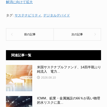
解消に向けて拡大
タグ:
サステナビリティ
,
デジタルデバイド
関連記事一覧
米国サステナブルファンド、14四半期ぶり
純流入 電力...
2026.08.10
ICMM、鉱業・金属施設の66％が高い物理
的水リスクに直...