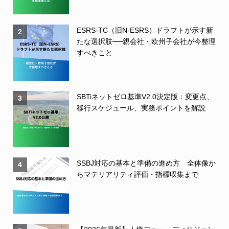
ESRS-TC（旧N-ESRS）ドラフトが示す新
2
たな選択肢──親会社・欧州子会社が今整理
すべきこと
SBTiネットゼロ基準V2.0決定版：変更点、
3
移行スケジュール、実務ポイントを解説
SSBJ対応の基本と準備の進め方 全体像か
4
らマテリアリティ評価・指標収集まで