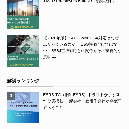
TISFD Framework Beta v0.1を読み解く
【2026年版】S&P Global CSA対応はなぜ
広がっているのか― ESG評価だけではな
い、SSBJ基準対応との関係やその実務的な
意味 ―
解説ランキング
ESRS-TC（旧N-ESRS）ドラフトが示す新
1
たな選択肢──親会社・欧州子会社が今整理
すべきこと