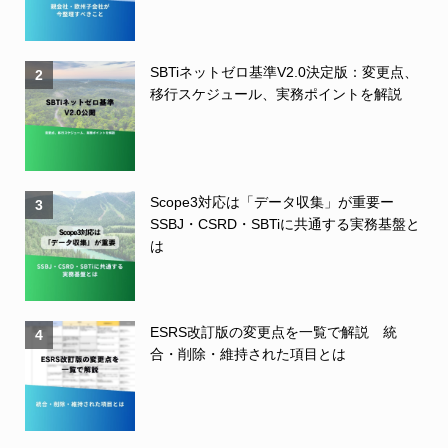
SBTiネットゼロ基準V2.0決定版：変更点、
2
移行スケジュール、実務ポイントを解説
Scope3対応は「データ収集」が重要ー
3
SSBJ・CSRD・SBTiに共通する実務基盤と
は
ESRS改訂版の変更点を一覧で解説 統
4
合・削除・維持された項目とは