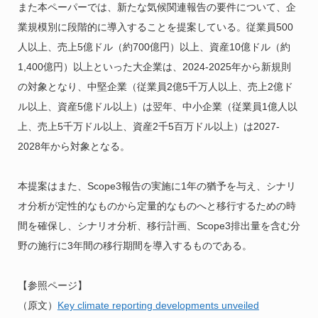
また本ペーパーでは、新たな気候関連報告の要件について、企
業規模別に段階的に導入することを提案している。従業員500
人以上、売上5億ドル（約700億円）以上、資産10億ドル（約
1,400億円）以上といった大企業は、2024-2025年から新規則
の対象となり、中堅企業（従業員2億5千万人以上、売上2億ド
ル以上、資産5億ドル以上）は翌年、中小企業（従業員1億人以
上、売上5千万ドル以上、資産2千5百万ドル以上）は2027-
2028年から対象となる。
本提案はまた、Scope3報告の実施に1年の猶予を与え、シナリ
オ分析が定性的なものから定量的なものへと移行するための時
間を確保し、シナリオ分析、移行計画、Scope3排出量を含む分
野の施行に3年間の移行期間を導入するものである。
【参照ページ】
（原文）
Key climate reporting developments unveiled