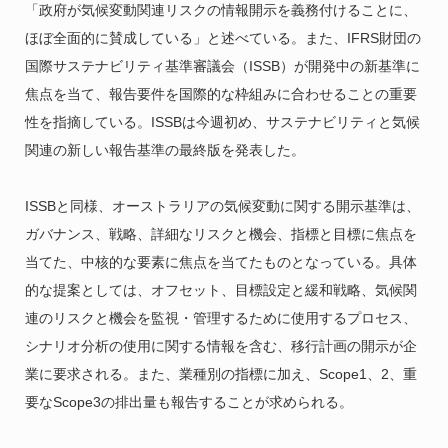
「政府が気候変動関連リスクの情報開示を義務付けることに、
ほぼ全面的に賛成している」と述べている。また、IFRS財団の
国際サステナビリティ基準審議会（ISSB）が開発中の新基準に
焦点を当て、報告要件を国際的な枠組みに合わせることの重要
性を指摘している。ISSBは今週初め、サステナビリティと気候
関連の新しい報告基準の最終版を発表した。
ISSBと同様、オーストラリアの気候変動に関する開示基準は、
ガバナンス、戦略、詳細なリスクと機会、指標と目標に焦点を
当てた、中核的な要素に焦点を当てたものとなっている。具体
的な提案としては、オフセット、目標設定と緩和戦略、気候関
連のリスクと機会を監視・管理するために使用するプロセス、
シナリオ分析の使用に関する情報を含む、移行計画の開示が企
業に要求される。また、業種別の指標に加え、Scope1、2、重
要なScope3の排出量も報告することが求められる。