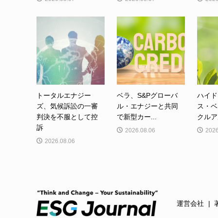
トータルエナジー
ベラ、S&Pグローバ
ハイド
ズ、気候訴訟の一審
ル・エナジーと共同
ス・ベ
判決を不服として控
で新型カー...
クルア
訴
2026.08.06
2026
2026.08.06
運営会社