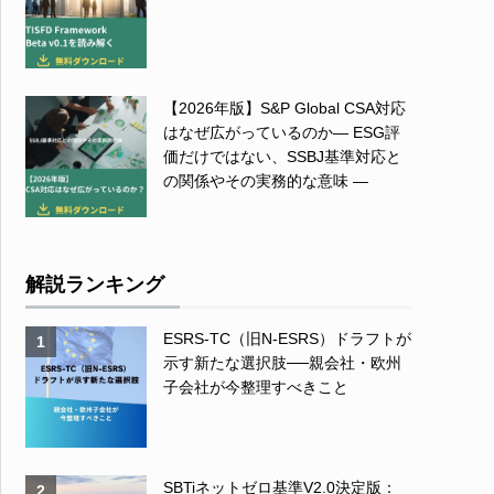
【2026年版】S&P Global CSA対応
はなぜ広がっているのか― ESG評
価だけではない、SSBJ基準対応と
の関係やその実務的な意味 ―
解説ランキング
ESRS-TC（旧N-ESRS）ドラフトが
1
示す新たな選択肢──親会社・欧州
子会社が今整理すべきこと
SBTiネットゼロ基準V2.0決定版：
2