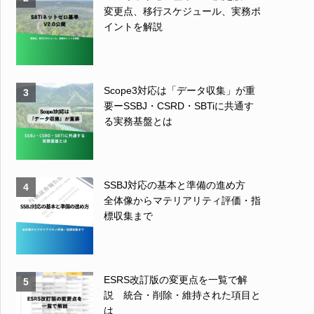
変更点、移行スケジュール、実務ポ
イントを解説
Scope3対応は「データ収集」が重
3
要ーSSBJ・CSRD・SBTiに共通す
る実務基盤とは
SSBJ対応の基本と準備の進め方
4
全体像からマテリアリティ評価・指
標収集まで
ESRS改訂版の変更点を一覧で解
5
説 統合・削除・維持された項目と
は