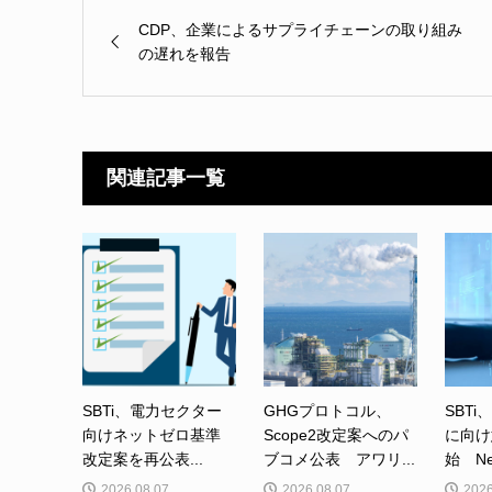
CDP、企業によるサプライチェーンの取り組み
の遅れを報告
関連記事一覧
SBTi、電力セクター
GHGプロトコル、
SBTi
向けネットゼロ基準
Scope2改定案へのパ
に向け
改定案を再公表...
ブコメ公表 アワリ...
始 Net-
2026.08.07
2026.08.07
2026