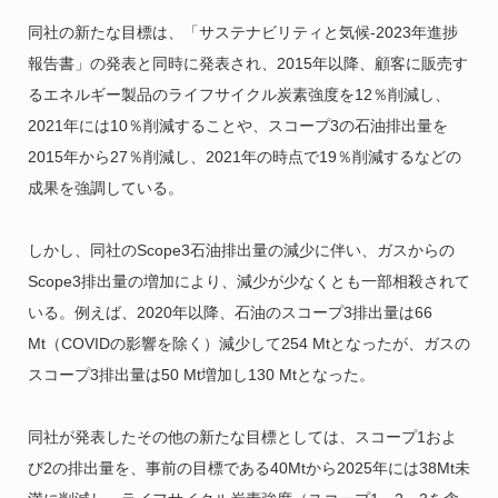
同社の新たな目標は、「サステナビリティと気候-2023年進捗
報告書」の発表と同時に発表され、2015年以降、顧客に販売す
るエネルギー製品のライフサイクル炭素強度を12％削減し、
2021年には10％削減することや、スコープ3の石油排出量を
2015年から27％削減し、2021年の時点で19％削減するなどの
成果を強調している。
しかし、同社のScope3石油排出量の減少に伴い、ガスからの
Scope3排出量の増加により、減少が少なくとも一部相殺されて
いる。例えば、2020年以降、石油のスコープ3排出量は66
Mt（COVIDの影響を除く）減少して254 Mtとなったが、ガスの
スコープ3排出量は50 Mt増加し130 Mtとなった。
同社が発表したその他の新たな目標としては、スコープ1およ
び2の排出量を、事前の目標である40Mtから2025年には38Mt未