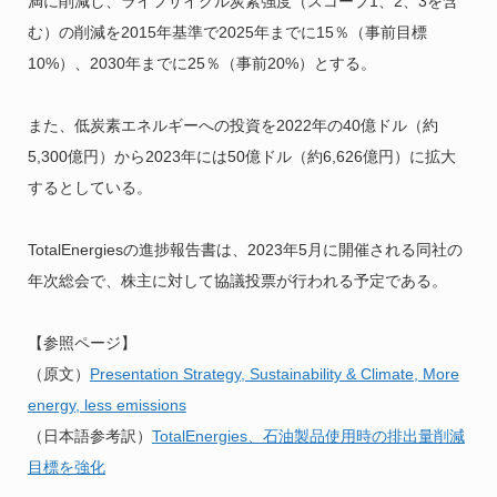
満に削減し、ライフサイクル炭素強度（スコープ1、2、3を含
む）の削減を2015年基準で2025年までに15％（事前目標
10%）、2030年までに25％（事前20%）とする。
また、低炭素エネルギーへの投資を2022年の40億ドル（約
5,300億円）から2023年には50億ドル（約6,626億円）に拡大
するとしている。
TotalEnergiesの進捗報告書は、2023年5月に開催される同社の
年次総会で、株主に対して協議投票が行われる予定である。
【参照ページ】
（原文）
Presentation Strategy, Sustainability & Climate, More
energy, less emissions
（日本語参考訳）
TotalEnergies、石油製品使用時の排出量削減
目標を強化