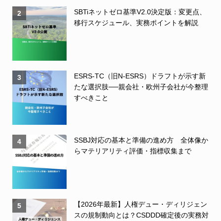
SBTiネットゼロ基準V2.0決定版：変更点、
2
移行スケジュール、実務ポイントを解説
ESRS-TC（旧N-ESRS）ドラフトが示す新
3
たな選択肢──親会社・欧州子会社が今整理
すべきこと
SSBJ対応の基本と準備の進め方 全体像か
4
らマテリアリティ評価・指標収集まで
【2026年最新】人権デュー・ディリジェン
5
スの規制動向とは？CSDDD確定後の実務対