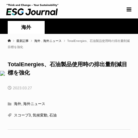
海外
最新記事
海外
,
海外ニュース
TotalEnergies、石油製品使用時の排出量削減
目標を強化
TotalEnergies、石油製品使用時の排出量削減目
標を強化
2023.03.27
海外
,
海外ニュース
スコープ3
,
気候変動
,
石油