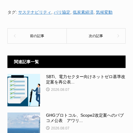
タグ:
サステナビリティ
,
パリ協定
,
低炭素経済
,
気候変動
関連記事一覧
SBTi、電力セクター向けネットゼロ基準改
定案を再公表...
2026.08.07
GHGプロトコル、Scope2改定案へのパブ
コメ公表 アワリ...
2026.08.07