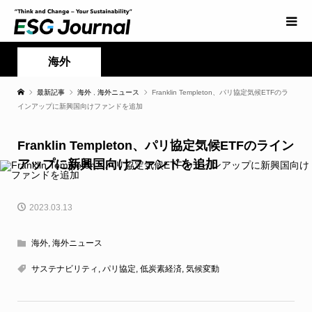
海外
最新記事
海外
,
海外ニュース
Franklin Templeton、パリ協定気候ETFのラ
インアップに新興国向けファンドを追加
Franklin Templeton、パリ協定気候ETFのライン
アップに新興国向けファンドを追加
2023.03.13
海外
,
海外ニュース
サステナビリティ
,
パリ協定
,
低炭素経済
,
気候変動