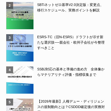
SBTiネットゼロ基準V2.0決定版：変更点、
2
移行スケジュール、実務ポイントを解説
ESRS-TC（旧N-ESRS）ドラフトが示す新
3
たな選択肢──親会社・欧州子会社が今整理
すべきこと
SSBJ対応の基本と準備の進め方 全体像か
4
らマテリアリティ評価・指標収集まで
【2026年最新】人権デュー・ディリジェン
5
スの規制動向とは？CSDDD確定後の実務対