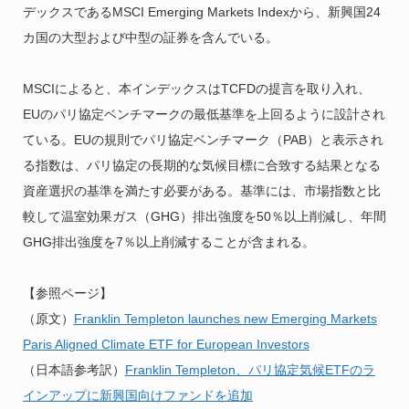
デックスであるMSCI Emerging Markets Indexから、新興国24
カ国の大型および中型の証券を含んでいる。
MSCIによると、本インデックスはTCFDの提言を取り入れ、
EUのパリ協定ベンチマークの最低基準を上回るように設計され
ている。EUの規則でパリ協定ベンチマーク（PAB）と表示され
る指数は、パリ協定の長期的な気候目標に合致する結果となる
資産選択の基準を満たす必要がある。基準には、市場指数と比
較して温室効果ガス（GHG）排出強度を50％以上削減し、年間
GHG排出強度を7％以上削減することが含まれる。
【参照ページ】
（原文）
Franklin Templeton launches new Emerging Markets
Paris Aligned Climate ETF for European Investors
（日本語参考訳）
Franklin Templeton、パリ協定気候ETFのラ
インアップに新興国向けファンドを追加