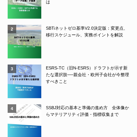
は
SBTiネットゼロ基準V2.0決定版：変更点、
2
移行スケジュール、実務ポイントを解説
ESRS-TC（旧N-ESRS）ドラフトが示す新
3
たな選択肢──親会社・欧州子会社が今整理
すべきこと
SSBJ対応の基本と準備の進め方 全体像か
4
らマテリアリティ評価・指標収集まで