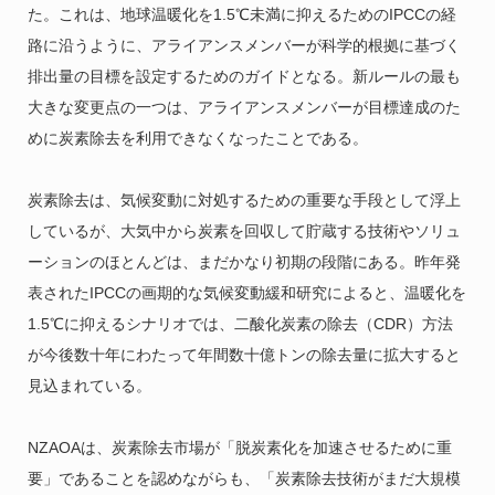
た。これは、地球温暖化を1.5℃未満に抑えるためのIPCCの経
路に沿うように、アライアンスメンバーが科学的根拠に基づく
排出量の目標を設定するためのガイドとなる。新ルールの最も
大きな変更点の一つは、アライアンスメンバーが目標達成のた
めに炭素除去を利用できなくなったことである。
炭素除去は、気候変動に対処するための重要な手段として浮上
しているが、大気中から炭素を回収して貯蔵する技術やソリュ
ーションのほとんどは、まだかなり初期の段階にある。昨年発
表されたIPCCの画期的な気候変動緩和研究によると、温暖化を
1.5℃に抑えるシナリオでは、二酸化炭素の除去（CDR）方法
が今後数十年にわたって年間数十億トンの除去量に拡大すると
見込まれている。
NZAOAは、炭素除去市場が「脱炭素化を加速させるために重
要」であることを認めながらも、「炭素除去技術がまだ大規模