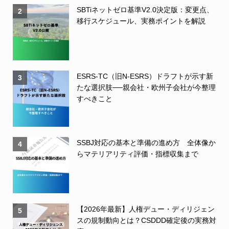
SBTiネットゼロ基準V2.0決定版：変更点、
2
移行スケジュール、実務ポイントを解説
ESRS-TC（旧N-ESRS）ドラフトが示す新
3
たな選択肢──親会社・欧州子会社が今整理
すべきこと
SSBJ対応の基本と準備の進め方 全体像か
4
らマテリアリティ評価・指標収集まで
【2026年最新】人権デュー・ディリジェン
5
スの規制動向とは？CSDDD確定後の実務対