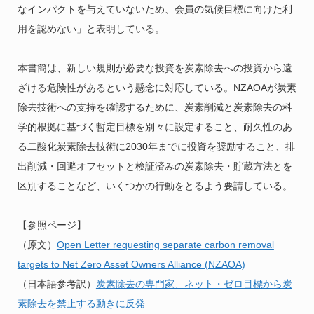
なインパクトを与えていないため、会員の気候目標に向けた利
用を認めない」と表明している。
本書簡は、新しい規則が必要な投資を炭素除去への投資から遠
ざける危険性があるという懸念に対応している。NZAOAが炭素
除去技術への支持を確認するために、炭素削減と炭素除去の科
学的根拠に基づく暫定目標を別々に設定すること、耐久性のあ
る二酸化炭素除去技術に2030年までに投資を奨励すること、排
出削減・回避オフセットと検証済みの炭素除去・貯蔵方法とを
区別することなど、いくつかの行動をとるよう要請している。
【参照ページ】
（原文）
Open Letter requesting separate carbon removal
targets to Net Zero Asset Owners Alliance (NZAOA)
（日本語参考訳）
炭素除去の専門家、ネット・ゼロ目標から炭
素除去を禁止する動きに反発