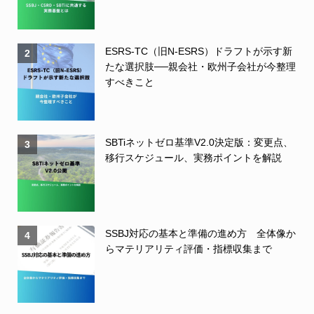
ESRS-TC（旧N-ESRS）ドラフトが示す新
2
たな選択肢──親会社・欧州子会社が今整理
すべきこと
SBTiネットゼロ基準V2.0決定版：変更点、
3
移行スケジュール、実務ポイントを解説
SSBJ対応の基本と準備の進め方 全体像か
4
らマテリアリティ評価・指標収集まで