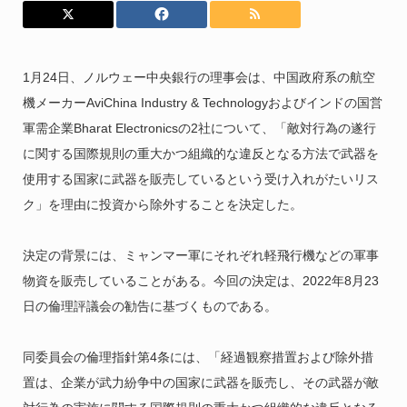
1月24日、ノルウェー中央銀行の理事会は、中国政府系の航空
機メーカーAviChina Industry & Technologyおよびインドの国営
軍需企業Bharat Electronicsの2社について、「敵対行為の遂行
に関する国際規則の重大かつ組織的な違反となる方法で武器を
使用する国家に武器を販売しているという受け入れがたいリス
ク」を理由に投資から除外することを決定した。
決定の背景には、ミャンマー軍にそれぞれ軽飛行機などの軍事
物資を販売していることがある。今回の決定は、2022年8月23
日の倫理評議会の勧告に基づくものである。
同委員会の倫理指針第4条には、「経過観察措置および除外措
置は、企業が武力紛争中の国家に武器を販売し、その武器が敵