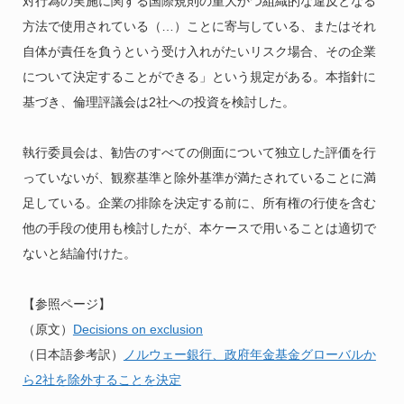
対行為の実施に関する国際規則の重大かつ組織的な違反となる
方法で使用されている（…）ことに寄与している、またはそれ
自体が責任を負うという受け入れがたいリスク場合、その企業
について決定することができる」という規定がある。本指針に
基づき、倫理評議会は2社への投資を検討した。
執行委員会は、勧告のすべての側面について独立した評価を行
っていないが、観察基準と除外基準が満たされていることに満
足している。企業の排除を決定する前に、所有権の行使を含む
他の手段の使用も検討したが、本ケースで用いることは適切で
ないと結論付けた。
【参照ページ】
（原文）
Decisions on exclusion
（日本語参考訳）
ノルウェー銀行、政府年金基金グローバルか
ら2社を除外することを決定