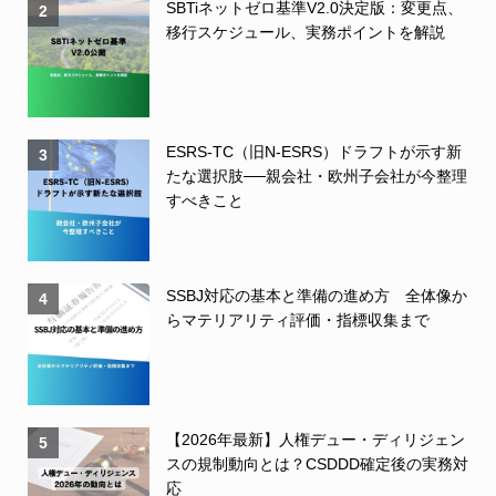
SBTiネットゼロ基準V2.0決定版：変更点、
2
移行スケジュール、実務ポイントを解説
ESRS-TC（旧N-ESRS）ドラフトが示す新
3
たな選択肢──親会社・欧州子会社が今整理
すべきこと
SSBJ対応の基本と準備の進め方 全体像か
4
らマテリアリティ評価・指標収集まで
【2026年最新】人権デュー・ディリジェン
5
スの規制動向とは？CSDDD確定後の実務対
応