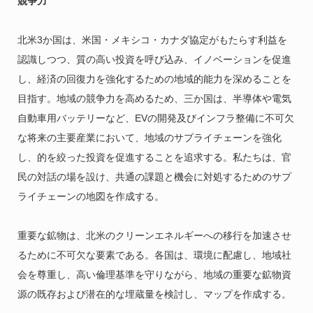
競争力
北米3か国は、米国・メキシコ・カナダ協定がもたらす利益を
認識しつつ、質の高い投資を呼び込み、イノベーションを促進
し、経済の回復力を強化するための地域的能力を深めることを
目指す。地域の競争力を高めるため、三か国は、半導体や電気
自動車用バッテリーなど、EVの開発及びインフラ整備に不可欠
な将来の主要産業において、地域のサプライチェーンを強化
し、的を絞った投資を促進することを追求する。私たちは、官
民の対話の場を設け、共通の課題と機会に対処するためのサプ
ライチェーンの地図を作成する。
重要な鉱物は、北米のクリーンエネルギーへの移行を加速させ
るために不可欠な要素である。各国は、環境に配慮し、地域社
会を尊重し、高い倫理基準を守りながら、地域の重要な鉱物資
源の既存および潜在的な埋蔵量を検討し、マップを作成する。