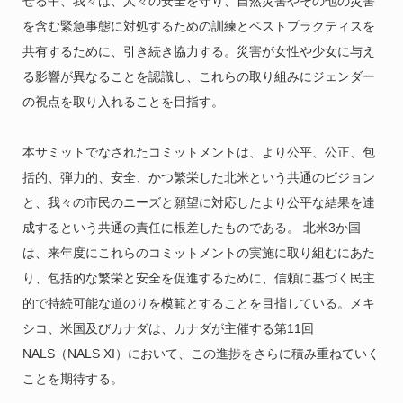
せる中、我々は、人々の安全を守り、自然災害やその他の災害
を含む緊急事態に対処するための訓練とベストプラクティスを
共有するために、引き続き協力する。災害が女性や少女に与え
る影響が異なることを認識し、これらの取り組みにジェンダー
の視点を取り入れることを目指す。
本サミットでなされたコミットメントは、より公平、公正、包
括的、弾力的、安全、かつ繁栄した北米という共通のビジョン
と、我々の市民のニーズと願望に対応したより公平な結果を達
成するという共通の責任に根差したものである。 北米3か国
は、来年度にこれらのコミットメントの実施に取り組むにあた
り、包括的な繁栄と安全を促進するために、信頼に基づく民主
的で持続可能な道のりを模範とすることを目指している。メキ
シコ、米国及びカナダは、カナダが主催する第11回
NALS（NALS XI）において、この進捗をさらに積み重ねていく
ことを期待する。