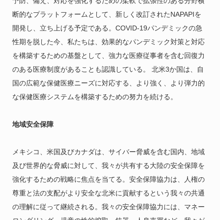
予防、備え、対応を強化するための柔軟で拡張性のある分野横
断的なプラットフォームとして、新しく改訂されたNAPAPIを
開発し、立ち上げる予定である。COVID-19パンデミックの急
性期を脱した今、私たちは、効果的なパンデミック対策と対応
を構築するための基盤として、強力な医療従事者を含む回復力
のある医療制度があることも認識している。 北米3か国は、自
国の広範な保健医療ニーズに対応する、より強く、より弾力的
な保健医療システムを構築するための努力を続ける。
地域安全保障
メキシコ、米国及びカナダは、サイバー脅威を含む国内、地域
及び世界的な脅威に対して、我々が共有する大陸の安全保障を
強化するための戦略に焦点を当てる。安全保障協力は、人権の
尊重と法の支配がより安全な北米に貢献するという我々の共通
の理解に従って継続される。我々の安全保障協力には、マネー