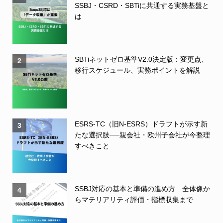
SSBJ・CSRD・SBTiに共通する実務基盤と
は
SBTiネットゼロ基準V2.0決定版：変更点、
2
移行スケジュール、実務ポイントを解説
ESRS-TC（旧N-ESRS）ドラフトが示す新
3
たな選択肢──親会社・欧州子会社が今整理
すべきこと
SSBJ対応の基本と準備の進め方 全体像か
4
らマテリアリティ評価・指標収集まで