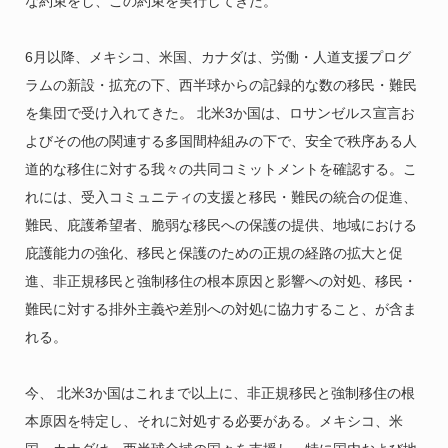
な約束をし、この約束を実行してきた。
6月以降、メキシコ、米国、カナダは、労働・人道支援プログ
ラムの新設・拡充の下、西半球からの記録的な数の移民・難民
を集団で受け入れてきた。 北米3か国は、ロサンゼルス宣言お
よびその他の関連する多国間枠組みの下で、安全で秩序ある人
道的な移住に対する我々の共同コミットメントを確認する。こ
れには、受入コミュニティの支援と移民・難民の統合の促進、
難民、庇護希望者、脆弱な移民への保護の提供、地域における
庇護能力の強化、移民と保護のための正規の経路の拡大と促
進、非正規移民と強制移住の根本原因と影響への対処、移民・
難民に対する排外主義や差別への対処に協力すること、が含ま
れる。
今、 北米3か国はこれまで以上に、非正規移民と強制移住の根
本原因を特定し、それに対処する必要がある。メキシコ、米