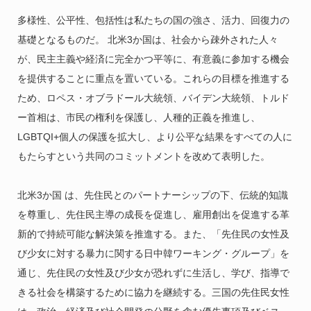
多様性、公平性、包括性は私たちの国の強さ、活力、回復力の
基礎となるものだ。 北米3か国は、社会から疎外された人々
が、民主主義や経済に完全かつ平等に、有意義に参加する機会
を提供することに重点を置いている。これらの目標を推進する
ため、ロペス・オブラドール大統領、バイデン大統領、トルド
ー首相は、市民の権利を保護し、人種的正義を推進し、
LGBTQI+個人の保護を拡大し、より公平な結果をすべての人に
もたらすという共同のコミットメントを改めて表明した。
北米3か国 は、先住民とのパートナーシップの下、伝統的知識
を尊重し、先住民主導の成長を促進し、雇用創出を促進する革
新的で持続可能な解決策を推進する。また、「先住民の女性及
び少女に対する暴力に関する日中韓ワーキング・グループ」を
通じ、先住民の女性及び少女が恐れずに生活し、学び、指導で
きる社会を構築するために協力を継続する。三国の先住民女性