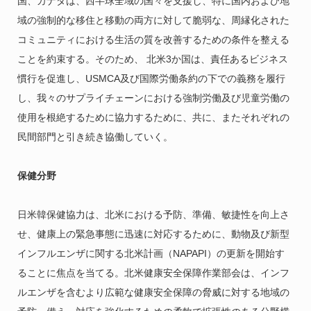
国、カナダは、西半球全域の国々を支援し、特に国内および地
域の強制的な移住と移動の両方に対して脆弱な、周縁化された
コミュニティにおける生活の質を改善するための条件を整える
ことを約束する。そのため、 北米3か国は、責任あるビジネス
慣行を促進し、USMCA及び国際労働条約の下での義務を履行
し、我々のサプライチェーンにおける強制労働及び児童労働の
使用を根絶するために協力するために、共に、またそれぞれの
民間部門と引き続き協働していく。
保健分野
日米韓保健協力は、北米における予防、準備、敏捷性を向上さ
せ、健康上の緊急事態に迅速に対応するために、動物及び新型
インフルエンザに関する北米計画（NAPAPI）の更新を開始す
ることに焦点を当てる。北米健康安全保障作業部会は、インフ
ルエンザを含むより広範な健康安全保障の脅威に対する地域の