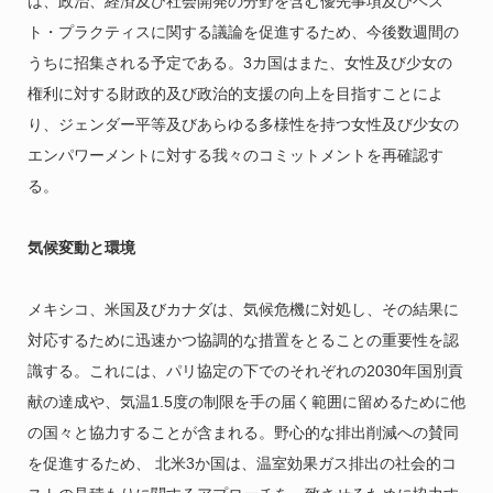
は、政治、経済及び社会開発の分野を含む優先事項及びベス
ト・プラクティスに関する議論を促進するため、今後数週間の
うちに招集される予定である。3カ国はまた、女性及び少女の
権利に対する財政的及び政治的支援の向上を目指すことによ
り、ジェンダー平等及びあらゆる多様性を持つ女性及び少女の
エンパワーメントに対する我々のコミットメントを再確認す
る。
気候変動と環境
メキシコ、米国及びカナダは、気候危機に対処し、その結果に
対応するために迅速かつ協調的な措置をとることの重要性を認
識する。これには、パリ協定の下でのそれぞれの2030年国別貢
献の達成や、気温1.5度の制限を手の届く範囲に留めるために他
の国々と協力することが含まれる。野心的な排出削減への賛同
を促進するため、 北米3か国は、温室効果ガス排出の社会的コ