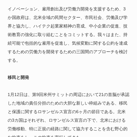
イノベーション、雇用創出及び労働力開発を支援するため、3
か国政府は、北米全域の民間セクター、市民社会、労働及び学
界と協力し、ハイテク起業家精神の育成、中小企業の促進、技
術教育の強化に取り組むことをコミットする。我々はまた、持
続可能で包括的な雇用を促進し、気候変動に関する公約を達成
するための労働力を開発するための三国間のアプローチを検討
する。
移民と開発
1月12日は、第9回米州サミットの周辺において21の首脳が承認
した地域の責任分担のための大胆な新しい枠組みである、移民
と保護に関するロサンゼルス宣言の6ヶ月の節目である。北米
の3カ国はそれぞれ、ロサンゼルス宣言の下で、北米における
労働移動、特に正規の経路に関して協力することを含む野心的