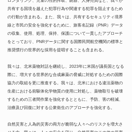
ロンダリング、児童の性的搾取、銃器、人身売買など、我々が
共有する国境を越えた犯罪行為や関連する犯罪を阻止するため
の行動が含まれる。また、我々は、共有するセキュリティ境界
線と市民の安全を強化するために、旅客名記録（PNR）データ
の収集、使用、処理、保持、保護について一貫したアプローチ
をとっており、PNRデータに関する国際民間航空機関の標準と
推奨慣行の世界的な採用を提唱することも含まれる。
我々は、北米薬物対話を継続し、2023年に米国が議長国となる
際に、増大する世界的な合成麻薬の脅威に対処するための国際
協力の取組を更に推進する。我々は、北米における違法薬物の
生産における前駆体化学物質の使用に対処し、薬物取引を破壊
するための三者間作業を強化するとともに、予防、害の軽減、
治療及び回復に対する公衆衛生のアプローチを強化する。
自然災害と人為的災害の両方が脆弱な人々へのリスクを増大さ