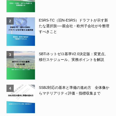
ESRS-TC（旧N-ESRS）ドラフトが示す新
2
たな選択肢──親会社・欧州子会社が今整理
すべきこと
SBTiネットゼロ基準V2.0決定版：変更点、
3
移行スケジュール、実務ポイントを解説
SSBJ対応の基本と準備の進め方 全体像か
4
らマテリアリティ評価・指標収集まで