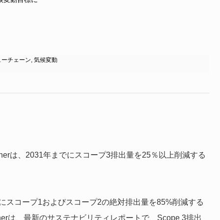
ューチェーン
,
気候変動
rnerは、2031年までにスコープ3排出量を25％以上削減する
年までにスコープ1およびスコープ2の絶対排出量を85%削減する
erは、最新のサステナビリティレポートで、Scope 3排出