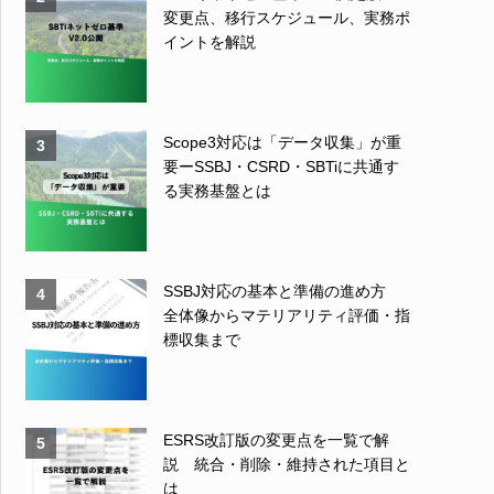
変更点、移行スケジュール、実務ポ
イントを解説
Scope3対応は「データ収集」が重
3
要ーSSBJ・CSRD・SBTiに共通す
る実務基盤とは
SSBJ対応の基本と準備の進め方
4
全体像からマテリアリティ評価・指
標収集まで
ESRS改訂版の変更点を一覧で解
5
説 統合・削除・維持された項目と
は