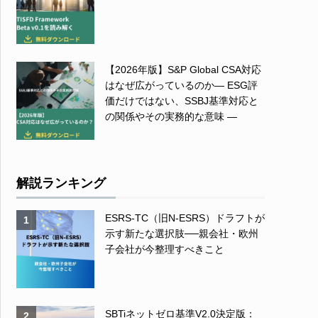
【2026年版】S&P Global CSA対応
はなぜ広がっているのか― ESG評
価だけではない、SSBJ基準対応と
の関係やその実務的な意味 ―
解説ランキング
ESRS-TC（旧N-ESRS）ドラフトが
1
示す新たな選択肢──親会社・欧州
子会社が今整理すべきこと
SBTiネットゼロ基準V2.0決定版：
2