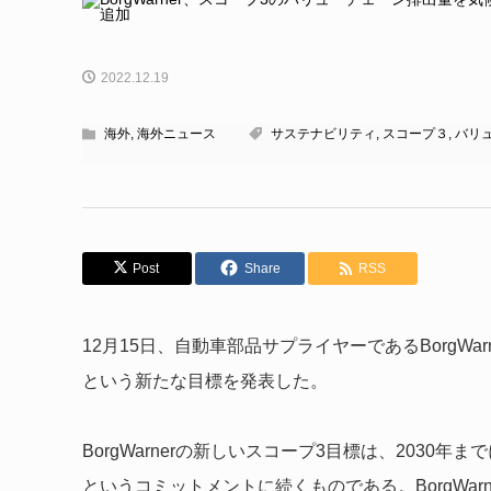
2022.12.19
海外
,
海外ニュース
サステナビリティ
,
スコープ３
,
バリ
Post
Share
RSS
12月15日、自動車部品サプライヤーであるBorgWa
という新たな目標を発表した。
BorgWarnerの新しいスコープ3目標は、2030
というコミットメントに続くものである。BorgWarn