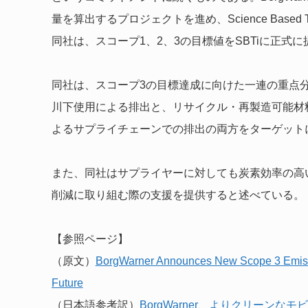
量を算出するプロジェクトを進め、Science Based Ta
同社は、スコープ1、2、3の目標値をSBTiに正式
同社は、スコープ3の目標達成に向けた一連の重点
川下使用による排出と、リサイクル・再製造可能材
よるサプライチェーンでの排出の両方をターゲット
また、同社はサプライヤーに対しても炭素効率の高
削減に取り組む際の支援を提供すると述べている。
【参照ページ】
（原文）
BorgWarner Announces New Scope 3 Emissio
Future
（日本語参考訳）
BorgWarner、よりクリーン