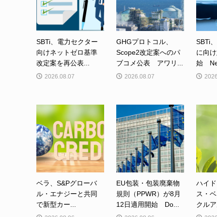
SBTi、電力セクター
GHGプロトコル、
SBTi
向けネットゼロ基準
Scope2改定案へのパ
に向け
改定案を再公表...
ブコメ公表 アワリ...
始 Net-
2026.08.07
2026.08.07
2026
ベラ、S&Pグローバ
EU包装・包装廃棄物
ハイド
ル・エナジーと共同
規則（PPWR）が8月
ス・ベ
で新型カー...
12日適用開始 Do...
クルア