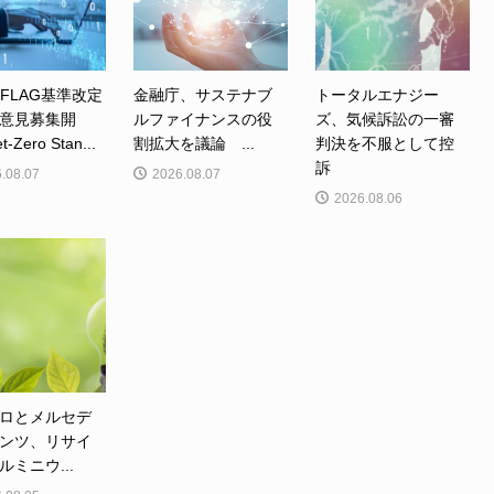
、FLAG基準改定
金融庁、サステナブ
トータルエナジー
意見募集開
ルファイナンスの役
ズ、気候訴訟の一審
Zero Stan...
割拡大を議論 ...
判決を不服として控
訴
.08.07
2026.08.07
2026.08.06
ロとメルセデ
ンツ、リサイ
ルミニウ...