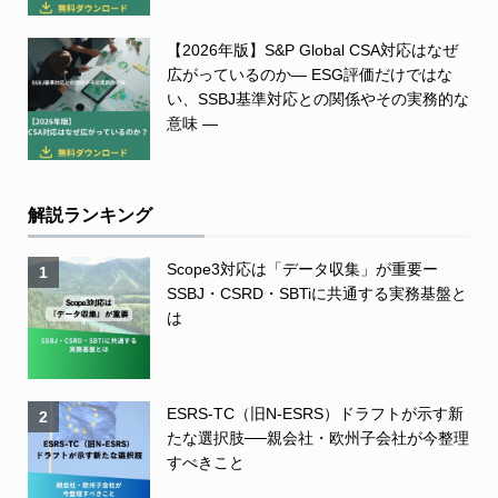
【2026年版】S&P Global CSA対応はなぜ
広がっているのか― ESG評価だけではな
い、SSBJ基準対応との関係やその実務的な
意味 ―
解説ランキング
Scope3対応は「データ収集」が重要ー
1
SSBJ・CSRD・SBTiに共通する実務基盤と
は
ESRS-TC（旧N-ESRS）ドラフトが示す新
2
たな選択肢──親会社・欧州子会社が今整理
すべきこと