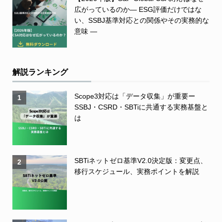
広がっているのか― ESG評価だけではな
い、SSBJ基準対応との関係やその実務的な
意味 ―
解説ランキング
Scope3対応は「データ収集」が重要ー
1
SSBJ・CSRD・SBTiに共通する実務基盤と
は
SBTiネットゼロ基準V2.0決定版：変更点、
2
移行スケジュール、実務ポイントを解説