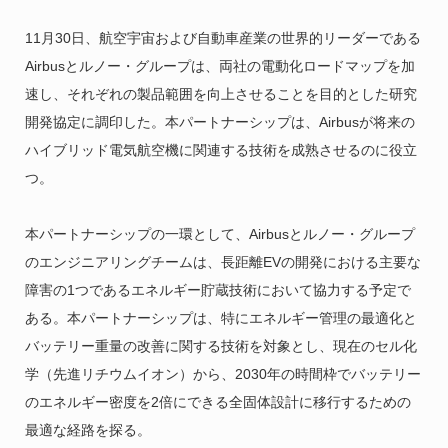
11月30日、航空宇宙および自動車産業の世界的リーダーである
Airbusとルノー・グループは、両社の電動化ロードマップを加
速し、それぞれの製品範囲を向上させることを目的とした研究
開発協定に調印した。本パートナーシップは、Airbusが将来の
ハイブリッド電気航空機に関連する技術を成熟させるのに役立
つ。
本パートナーシップの一環として、Airbusとルノー・グループ
のエンジニアリングチームは、長距離EVの開発における主要な
障害の1つであるエネルギー貯蔵技術において協力する予定で
ある。本パートナーシップは、特にエネルギー管理の最適化と
バッテリー重量の改善に関する技術を対象とし、現在のセル化
学（先進リチウムイオン）から、2030年の時間枠でバッテリー
のエネルギー密度を2倍にできる全固体設計に移行するための
最適な経路を探る。