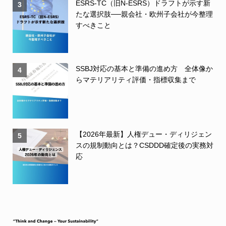
ESRS-TC（旧N-ESRS）ドラフトが示す新
3
たな選択肢──親会社・欧州子会社が今整理
すべきこと
SSBJ対応の基本と準備の進め方 全体像か
4
らマテリアリティ評価・指標収集まで
【2026年最新】人権デュー・ディリジェン
5
スの規制動向とは？CSDDD確定後の実務対
応