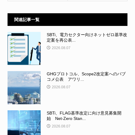
関連記事一覧
SBTi、電力セクター向けネットゼロ基準改
定案を再公表...
2026.08.07
GHGプロトコル、Scope2改定案へのパブ
コメ公表 アワリ...
2026.08.07
SBTi、FLAG基準改定に向け意見募集開
始 Net-Zero Stan...
2026.08.07