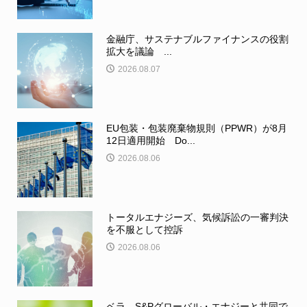
金融庁、サステナブルファイナンスの役割
拡大を議論 ...
2026.08.07
EU包装・包装廃棄物規則（PPWR）が8月
12日適用開始 Do...
2026.08.06
トータルエナジーズ、気候訴訟の一審判決
を不服として控訴
2026.08.06
ベラ、S&Pグローバル・エナジーと共同で