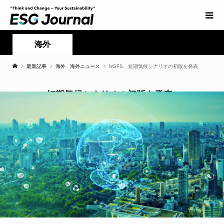
海外
最新記事
海外
,
海外ニュース
NGFS、短期気候シナリオの初版を発表
NGFS、短期気候シナリオの初版を発表