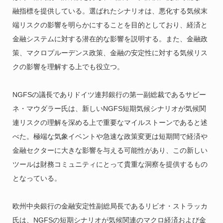
融指標を提供している。選ばれたシナリオは、悪化する気候末
端リスクの影響を明らかにすることを目的としており、経済と
金融システムに対する潜在的な影響を説明する。また、金融政
策、マクロプルーデンス政策、金融の安定性に対する気候リス
クの影響を理解する上でも役立つ。
NGFSの議長でありドイツ連邦銀行の第一副総裁であるサビー
ネ・マウダラー氏は、新しいNGFS短期気候シナリオが気候関
連リスクの理解を深める上で重要なマイルストーンであると述
べた。極端な気象イベントや急速な政策変更は短期間で経済や
金融セクターに大きな影響を与える可能性があり、この新しい
ツールは財務コミュニティにとって貴重な洞察を提供するもの
となっている。
欧州中央銀行の金融安定性副総局長であるリビオ・ストラッカ
氏は、NGFSの短期シナリオが気候関連のマクロ経済および金