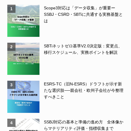
Scope3対応は「データ収集」が重要ー
1
SSBJ・CSRD・SBTiに共通する実務基盤と
は
SBTiネットゼロ基準V2.0決定版：変更点、
2
移行スケジュール、実務ポイントを解説
ESRS-TC（旧N-ESRS）ドラフトが示す新
3
たな選択肢──親会社・欧州子会社が今整理
すべきこと
SSBJ対応の基本と準備の進め方 全体像か
4
らマテリアリティ評価・指標収集まで