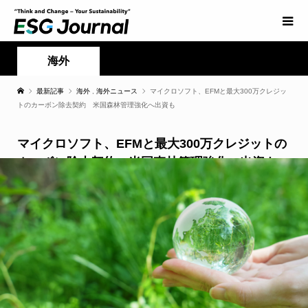
海外
最新記事
海外
,
海外ニュース
マイクロソフト、EFMと最大300万クレジッ
トのカーボン除去契約 米国森林管理強化へ出資も
マイクロソフト、EFMと最大300万クレジットの
カーボン除去契約 米国森林管理強化へ出資も