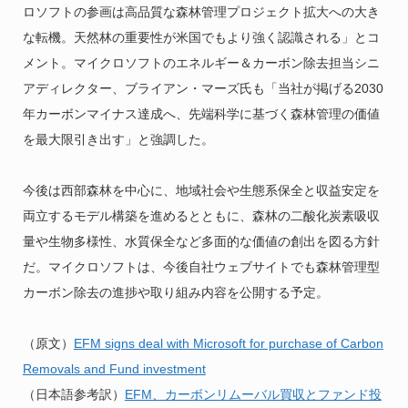
ロソフトの参画は高品質な森林管理プロジェクト拡大への大き
な転機。天然林の重要性が米国でもより強く認識される」とコ
メント。マイクロソフトのエネルギー＆カーボン除去担当シニ
アディレクター、ブライアン・マーズ氏も「当社が掲げる2030
年カーボンマイナス達成へ、先端科学に基づく森林管理の価値
を最大限引き出す」と強調した。
今後は西部森林を中心に、地域社会や生態系保全と収益安定を
両立するモデル構築を進めるとともに、森林の二酸化炭素吸収
量や生物多様性、水質保全など多面的な価値の創出を図る方針
だ。マイクロソフトは、今後自社ウェブサイトでも森林管理型
カーボン除去の進捗や取り組み内容を公開する予定。
（原文）
EFM signs deal with Microsoft for purchase of Carbon
Removals and Fund investment
（日本語参考訳）
EFM、カーボンリムーバル買収とファンド投