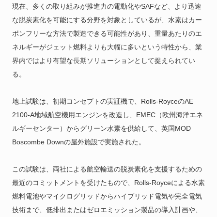
現在、多くの取り組みが推進力の電動化やSAFなど、より迅速
な脱炭素化を可能にする分野を対象としているが、水素はカー
ボンフリーな方法で製造できる可能性があり、重量あたりのエ
ネルギーがジェット燃料よりも大幅に多いという特性から、業
界内ではより有望な長期ソリューションとして捉えられてい
る。
地上試験は、初期コンセプトの実証機で、Rolls-RoyceのAE
2100-A地域航空機用エンジンを改造し、EMEC（欧州海洋エネ
ルギーセンター）からグリーン水素を供給して、英国MOD
Boscombe Downの屋外施設で実施された。
この試験は、両社による航空輸送の脱炭素化を支援するための
最近のコミットメントを受けたもので、Rolls-Royceによる水素
燃料電池やマイクログリッドからハイブリッド電気や完全電気
技術まで、低排出またはゼロエミッション製品の導入計画や、