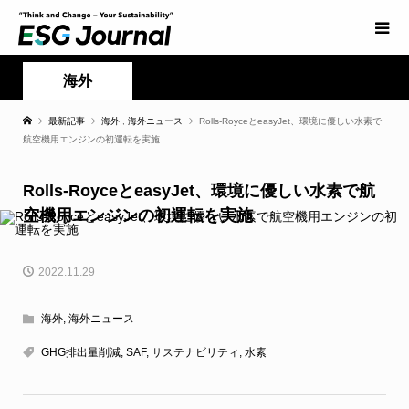
海外
最新記事
海外
,
海外ニュース
Rolls-RoyceとeasyJet、環境に優しい水素で
航空機用エンジンの初運転を実施
Rolls-RoyceとeasyJet、環境に優しい水素で航
空機用エンジンの初運転を実施
2022.11.29
海外
,
海外ニュース
GHG排出量削減
,
SAF
,
サステナビリティ
,
水素