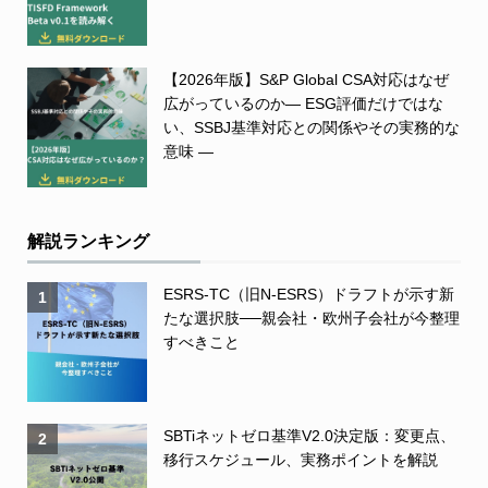
【2026年版】S&P Global CSA対応はなぜ
広がっているのか― ESG評価だけではな
い、SSBJ基準対応との関係やその実務的な
意味 ―
解説ランキング
ESRS-TC（旧N-ESRS）ドラフトが示す新
1
たな選択肢──親会社・欧州子会社が今整理
すべきこと
SBTiネットゼロ基準V2.0決定版：変更点、
2
移行スケジュール、実務ポイントを解説