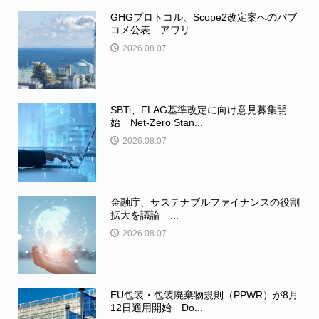
GHGプロトコル、Scope2改定案へのパブ
コメ公表 アワリ...
2026.08.07
SBTi、FLAG基準改定に向け意見募集開
始 Net-Zero Stan...
2026.08.07
金融庁、サステナブルファイナンスの役割
拡大を議論 ...
2026.08.07
EU包装・包装廃棄物規則（PPWR）が8月
12日適用開始 Do...