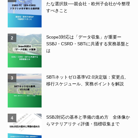
たな選択肢──親会社・欧州子会社が今整理
すべきこと
Scope3対応は「データ収集」が重要ー
2
SSBJ・CSRD・SBTiに共通する実務基盤と
は
SBTiネットゼロ基準V2.0決定版：変更点、
3
移行スケジュール、実務ポイントを解説
SSBJ対応の基本と準備の進め方 全体像か
4
らマテリアリティ評価・指標収集まで