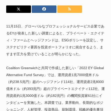
11月15日、グローバルなプロフェッショナルサービス企業であ
るEYが発表した新しい調査によると、プライベート・エクイテ
ィ・ファームとヘッジファンドは、ESGポリシーを設定し、サ
ステナビリティ要因を投資ポートフォリオに統合するよう、ま
すます圧力を受けていることが明らかになった。
Coalition Greenwichと共同で作成した新しい「2022 EY Global
Alternative Fund Survey」では、運用資産1兆7000億米ドル
（約238.5兆円）超のヘッジファンド114社、運用資産2兆8000
億米ドル（約393兆円）超のプライベートエクイティ112社、運
用資産約1兆3000億ドル（約182兆円）の機関投資家61社にイ
ンタビューを実施した。本調査では、業界動向、長期的なポジ
ショニング、人材管理、投資商品、規制環境、戦略的優先事項