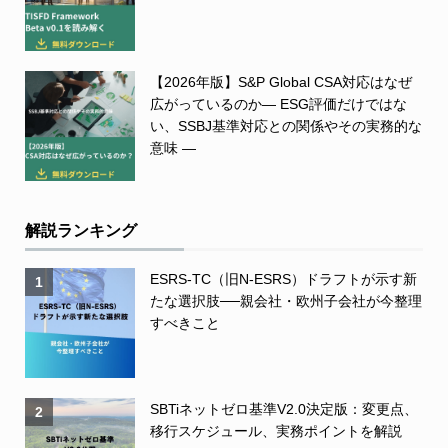
【2026年版】S&P Global CSA対応はなぜ
広がっているのか― ESG評価だけではな
い、SSBJ基準対応との関係やその実務的な
意味 ―
解説ランキング
ESRS-TC（旧N-ESRS）ドラフトが示す新
1
たな選択肢──親会社・欧州子会社が今整理
すべきこと
SBTiネットゼロ基準V2.0決定版：変更点、
2
移行スケジュール、実務ポイントを解説