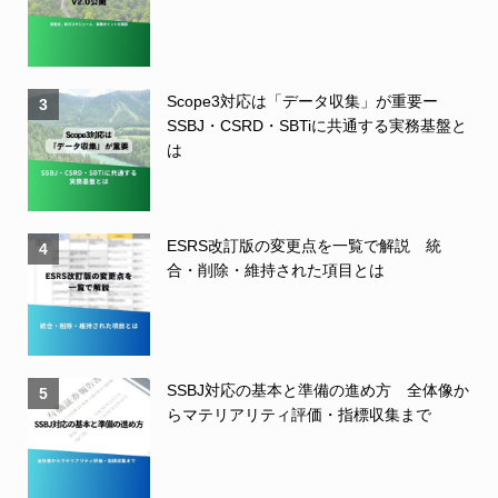
Scope3対応は「データ収集」が重要ー
3
SSBJ・CSRD・SBTiに共通する実務基盤と
は
ESRS改訂版の変更点を一覧で解説 統
4
合・削除・維持された項目とは
SSBJ対応の基本と準備の進め方 全体像か
5
らマテリアリティ評価・指標収集まで