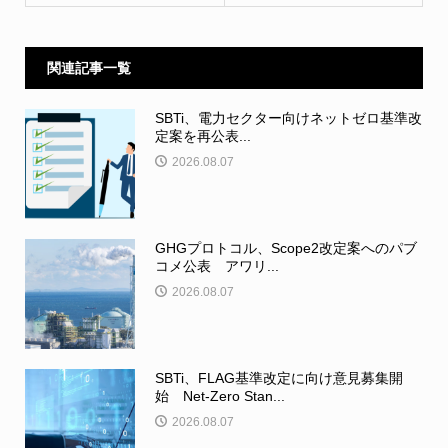
関連記事一覧
SBTi、電力セクター向けネットゼロ基準改
定案を再公表...
2026.08.07
GHGプロトコル、Scope2改定案へのパブ
コメ公表 アワリ...
2026.08.07
SBTi、FLAG基準改定に向け意見募集開
始 Net-Zero Stan...
2026.08.07