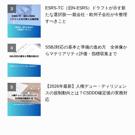
ESRS-TC（旧N-ESRS）ドラフトが示す新
3
たな選択肢──親会社・欧州子会社が今整理
すべきこと
SSBJ対応の基本と準備の進め方 全体像か
4
らマテリアリティ評価・指標収集まで
【2026年最新】人権デュー・ディリジェン
5
スの規制動向とは？CSDDD確定後の実務対
応