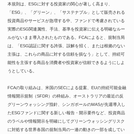
本規則は、ESGに対する投資家の関心が著しく高まり、
「ESG」、「グリーン」、「サステナブル」として販売される
投資商品やサービスが急増する中、ファンドで考慮されている
実際のESG関連属性、手法、基準を投資家に伝える明確なルー
ルがないまま導入されたものである。FCAによると、規制当局
は、「ESG認証に関する誇張、誤解を招く、または根拠のない
主張は、これらの商品に対する信頼を損なう」として、持続可
能性を主張する商品を消費者や投資家が信頼できるようにしよ
うとしている。
FCAの取り組みは、米国のSECによる提案、EUの持続可能金融
情報開示規制（SFDR）の枠組み、オーストラリアの最近の反
グリーンウォッシング指針、シンガポールのMASが先週導入し
たESGファンドに関する新しい報告・開示要件など、投資商品
のラベルや情報開示を明確にしてグリーンウォッシングリスク
に対処する世界各国の規制当局の一連の動きの一部を成してい