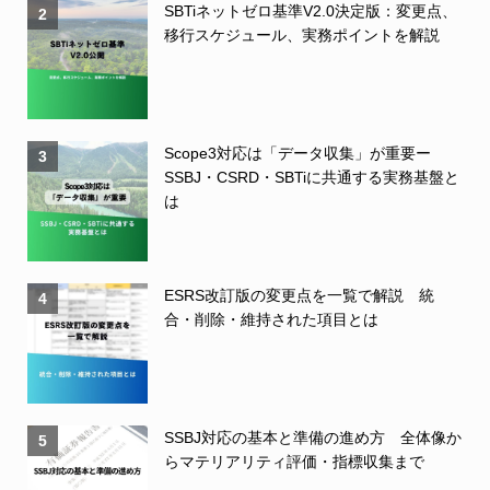
SBTiネットゼロ基準V2.0決定版：変更点、
2
移行スケジュール、実務ポイントを解説
Scope3対応は「データ収集」が重要ー
3
SSBJ・CSRD・SBTiに共通する実務基盤と
は
ESRS改訂版の変更点を一覧で解説 統
4
合・削除・維持された項目とは
SSBJ対応の基本と準備の進め方 全体像か
5
らマテリアリティ評価・指標収集まで