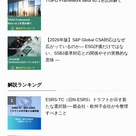
TISFD Framework Beta v0.1を読み解く
【2026年版】S&P Global CSA対応はなぜ
広がっているのか― ESG評価だけではな
い、SSBJ基準対応との関係やその実務的な
意味 ―
解説ランキング
ESRS-TC（旧N-ESRS）ドラフトが示す新
1
たな選択肢──親会社・欧州子会社が今整理
すべきこと