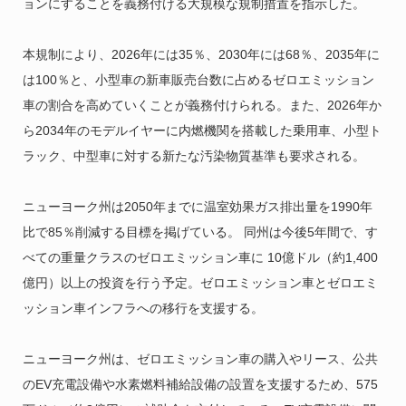
ョンにすることを義務付ける大規模な規制措置を指示した。
本規制により、2026年には35％、2030年には68％、2035年に
は100％と、小型車の新車販売台数に占めるゼロエミッション
車の割合を高めていくことが義務付けられる。また、2026年か
ら2034年のモデルイヤーに内燃機関を搭載した乗用車、小型ト
ラック、中型車に対する新たな汚染物質基準も要求される。
ニューヨーク州は2050年までに温室効果ガス排出量を1990年
比で85％削減する目標を掲げている。 同州は今後5年間で、す
べての重量クラスのゼロエミッション車に 10億ドル（約1,400
億円）以上の投資を行う予定。ゼロエミッション車とゼロエミ
ッション車インフラへの移行を支援する。
ニューヨーク州は、ゼロエミッション車の購入やリース、公共
のEV充電設備や水素燃料補給設備の設置を支援するため、575