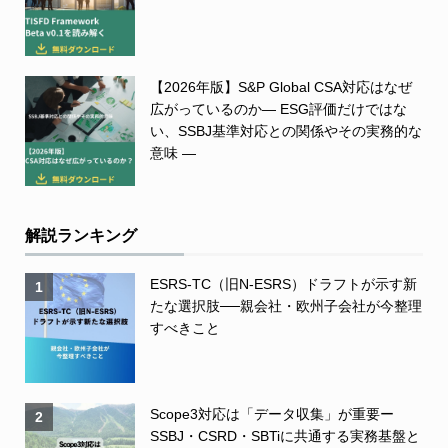
【2026年版】S&P Global CSA対応はなぜ
広がっているのか― ESG評価だけではな
い、SSBJ基準対応との関係やその実務的な
意味 ―
解説ランキング
ESRS-TC（旧N-ESRS）ドラフトが示す新
1
たな選択肢──親会社・欧州子会社が今整理
すべきこと
Scope3対応は「データ収集」が重要ー
2
SSBJ・CSRD・SBTiに共通する実務基盤と