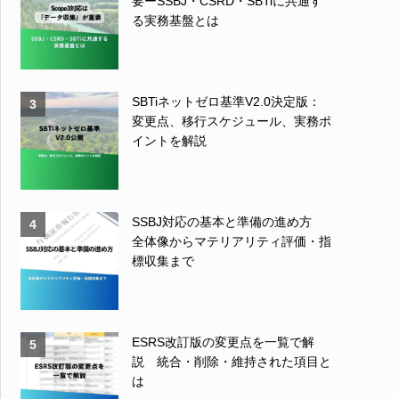
要ーSSBJ・CSRD・SBTiに共通す
る実務基盤とは
SBTiネットゼロ基準V2.0決定版：
3
変更点、移行スケジュール、実務ポ
イントを解説
SSBJ対応の基本と準備の進め方
4
全体像からマテリアリティ評価・指
標収集まで
ESRS改訂版の変更点を一覧で解
5
説 統合・削除・維持された項目と
は