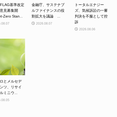
、FLAG基準改定
金融庁、サステナブ
トータルエナジー
意見募集開
ルファイナンスの役
ズ、気候訴訟の一審
Zero Stan...
割拡大を議論 ...
判決を不服として控
訴
.08.07
2026.08.07
2026.08.06
ロとメルセデ
ンツ、リサイ
ルミニウ...
.08.05