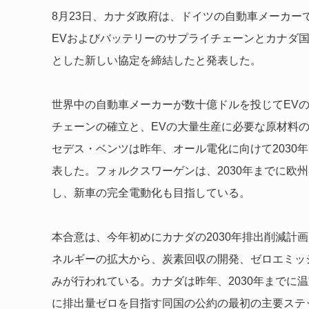
8月23日、カナダ政府は、ドイツの自動車メーカ
EVおよびバッテリーのサプライチェーンとカナダ
とした新しい協定を締結したと発表した。
世界中の自動車メーカーが数十億ドルを投じて
EV
チェーンの確立と、
EVの大量生産に必要な原材料
セデス・ベンツは昨年、オール電化に向けて2030年
表した。フォルクスワーゲンは、2030年までに欧
し、新車の完全電動化も目指している。
本合意は、今年初めにカナダの2030年排出削減計
ネルギーの拡大から、炭素回収の開発、ゼロエミッ
みが行われている。カナダは昨年、2030年までに温
に排出量ゼロを目指す同国の公約の最初の主要ステ