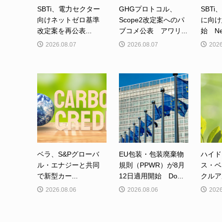
SBTi、電力セクター
GHGプロトコル、
SBTi
向けネットゼロ基準
Scope2改定案へのパ
に向け
改定案を再公表...
ブコメ公表 アワリ...
始 Net-
2026.08.07
2026.08.07
2026
ベラ、S&Pグローバ
EU包装・包装廃棄物
ハイド
ル・エナジーと共同
規則（PPWR）が8月
ス・ベ
で新型カー...
12日適用開始 Do...
クルア
2026.08.06
2026.08.06
2026