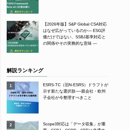
【2026年版】S&P Global CSA対応
はなぜ広がっているのか― ESG評
価だけではない、SSBJ基準対応と
の関係やその実務的な意味 ―
解説ランキング
ESRS-TC（旧N-ESRS）ドラフトが
1
示す新たな選択肢──親会社・欧州
子会社が今整理すべきこと
Scope3対応は「データ収集」が重
2