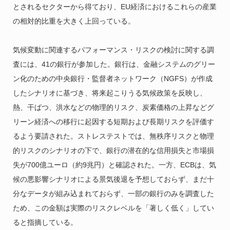
とされるセクターから得ており、EU経済におけるこれらの産業
の相対的比重を大きく上回っている。
気候変動に関連するパフォーマンス・リスクの検討に関する調
査には、41の銀行が参加した。銀行は、金融システムのグリー
ン化のための中央銀行・監督者ネットワーク（NGFS）が作成
したシナリオに基づき、将来起こりうる気候政策を反映し、
熱、干ばつ、洪水などの物理的リスク、炭素価格の上昇などグ
リーン経済への移行に起因する短期および長期リスクを評価す
るよう要請された。ストレステストでは、無秩序リスクと物理
的リスクのシナリオの下で、銀行の潜在的な信用損失と市場損
失が700億ユーロ（約9兆円）と確認された。一方、ECBは、気
候の悪影響シナリオによる景気後退を予想しておらず、まだ十
分なデータが組み込まれておらず、一部の銀行のみを調査した
ため、この金額は実際のリスクレベルを「著しく低く」してい
ると指摘している。