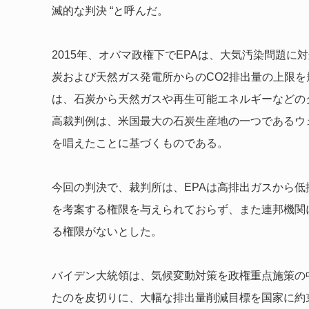
滅的な判決 “と呼んだ。
2015年、オバマ政権下でEPAは、大気汚染問題
炭および天然ガス発電所からのCO2排出量の上限
は、石炭から天然ガスや再生可能エネルギーなどの
高裁判例は、米国最大の石炭生産地の一つであるウ
を唱えたことに基づくものである。
今回の判決で、裁判所は、EPAは高排出ガスから
を考案する権限を与えられておらず、また連邦機関に
る権限がないとした。
バイデン大統領は、気候変動対策を政権重点施策の
たのを皮切りに、大幅な排出量削減目標を国家に約