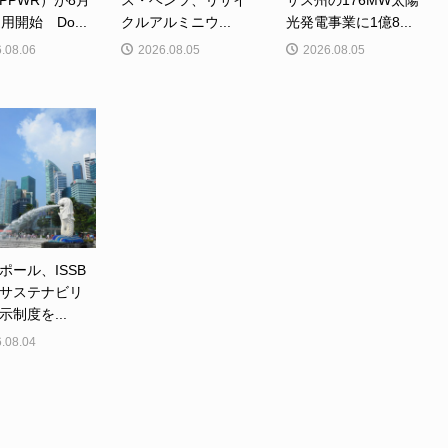
PPWR）が8月
ス・ベンツ、リサイ
サス州の176MW太陽
用開始 Do...
クルアルミニウ...
光発電事業に1億8...
.08.06
2026.08.05
2026.08.05
ポール、ISSB
サステナビリ
示制度を...
.08.04