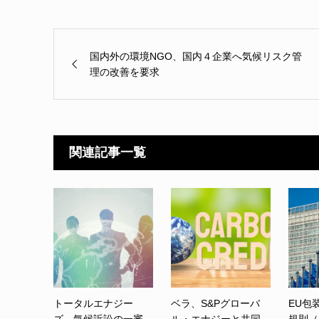
国内外の環境NGO、国内４企業へ気候リスク管
理の改善を要求
関連記事一覧
トータルエナジー
ベラ、S&Pグローバ
EU包