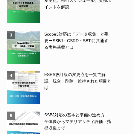
変更点、移行スケジュール、実務ポ
イントを解説
Scope3対応は「データ収集」が重
3
要ーSSBJ・CSRD・SBTiに共通す
る実務基盤とは
ESRS改訂版の変更点を一覧で解
4
説 統合・削除・維持された項目と
は
SSBJ対応の基本と準備の進め方
5
全体像からマテリアリティ評価・指
標収集まで