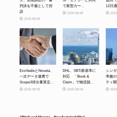
ズ、気候訴訟の一審
ル・エナジーと共同
規則（
判決を不服として控
で新型カー...
12日適
訴
2026.08.06
2026
2026.08.06
EcoVadisとNovata、
DHL、SBTi新基準に
シンガ
一次データ連携で
対応 「Book &
準拠の
Scope3排出量算定...
Claim」で物流脱...
ティ開
2026.08.05
2026.08.04
2026