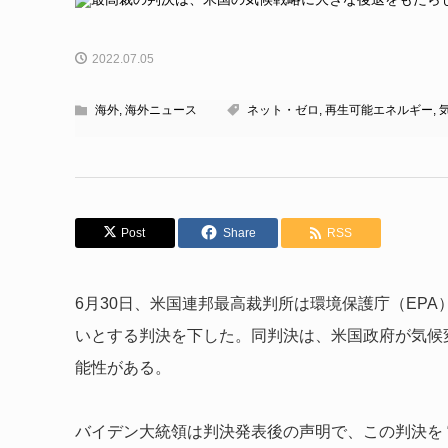
2022.07.05
海外
,
海外ニュース
ネット・ゼロ
,
再生可能エネルギー
,
Post
Share
RSS
6月30日、米国連邦最高裁判所は環境保護庁（EP
いとする判決を下した。同判決は、米国政府が気候
能性がある。
バイデン大統領は判決発表後の声明で、この判決を 