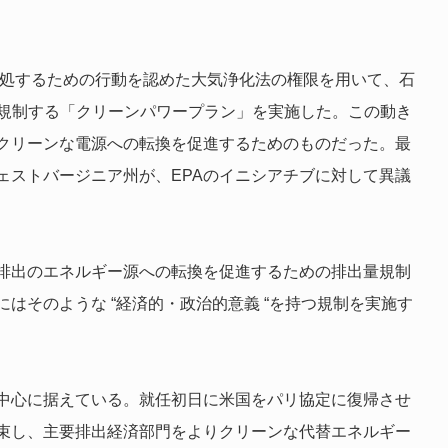
に対処するための行動を認めた大気浄化法の権限を用いて、石
を規制する「クリーンパワープラン」を実施した。この動き
クリーンな電源への転換を促進するためのものだった。最
ェストバージニア州が、EPAのイニシアチブに対して異議
低排出のエネルギー源への転換を促進するための排出量規制
はそのような “経済的・政治的意義 “を持つ規制を実施す
中心に据えている。就任初日に米国をパリ協定に復帰させ
束し、主要排出経済部門をよりクリーンな代替エネルギー