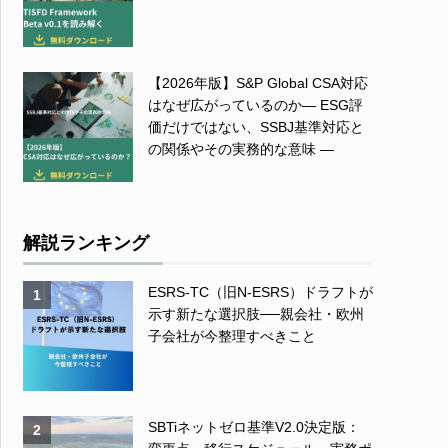
【2026年版】S&P Global CSA対応
はなぜ広がっているのか― ESG評
価だけではない、SSBJ基準対応と
の関係やその実務的な意味 ―
解説ランキング
ESRS-TC（旧N-ESRS）ドラフトが
1
示す新たな選択肢──親会社・欧州
子会社が今整理すべきこと
SBTiネットゼロ基準V2.0決定版：
2