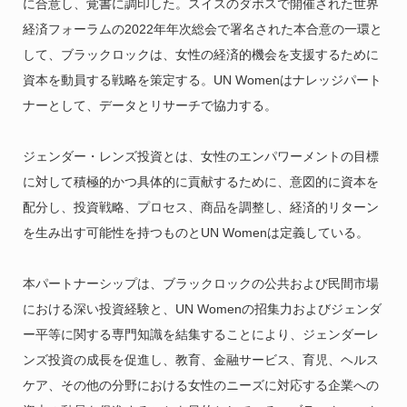
に合意し、覚書に調印した。スイスのダボスで開催された世界
経済フォーラムの2022年年次総会で署名された本合意の一環と
して、ブラックロックは、女性の経済的機会を支援するために
資本を動員する戦略を策定する。UN Womenはナレッジパート
ナーとして、データとリサーチで協力する。
ジェンダー・レンズ投資とは、女性のエンパワーメントの目標
に対して積極的かつ具体的に貢献するために、意図的に資本を
配分し、投資戦略、プロセス、商品を調整し、経済的リターン
を生み出す可能性を持つものとUN Womenは定義している。
本パートナーシップは、ブラックロックの公共および民間市場
における深い投資経験と、UN Womenの招集力およびジェンダ
ー平等に関する専門知識を結集することにより、ジェンダーレ
ンズ投資の成長を促進し、教育、金融サービス、育児、ヘルス
ケア、その他の分野における女性のニーズに対応する企業への