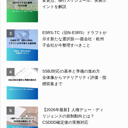
変更点、移行スケジュール、実務ポ
イントを解説
ESRS-TC（旧N-ESRS）ドラフトが
3
示す新たな選択肢──親会社・欧州
子会社が今整理すべきこと
SSBJ対応の基本と準備の進め方
4
全体像からマテリアリティ評価・指
標収集まで
【2026年最新】人権デュー・ディ
5
リジェンスの規制動向とは？
CSDDD確定後の実務対応