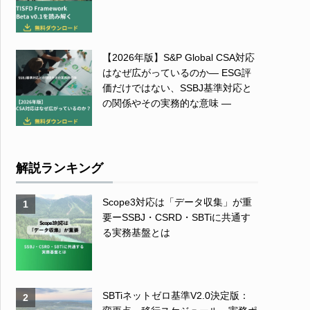
【2026年版】S&P Global CSA対応
はなぜ広がっているのか― ESG評
価だけではない、SSBJ基準対応と
の関係やその実務的な意味 ―
解説ランキング
Scope3対応は「データ収集」が重
1
要ーSSBJ・CSRD・SBTiに共通す
る実務基盤とは
SBTiネットゼロ基準V2.0決定版：
2