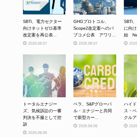
SBTi、電力セクター
GHGプロトコル、
SBTi
向けネットゼロ基準
Scope2改定案へのパ
に向け
改定案を再公表...
ブコメ公表 アワリ...
始 Net-
2026.08.07
2026.08.07
2026
トータルエナジー
ベラ、S&Pグローバ
ハイド
ズ、気候訴訟の一審
ル・エナジーと共同
ス・ベ
判決を不服として控
で新型カー...
クルア
訴
2026.08.06
2026
2026.08.06