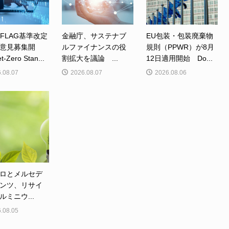
、FLAG基準改定
金融庁、サステナブ
EU包装・包装廃棄物
意見募集開
ルファイナンスの役
規則（PPWR）が8月
Zero Stan...
割拡大を議論 ...
12日適用開始 Do...
.08.07
2026.08.07
2026.08.06
ロとメルセデ
ンツ、リサイ
ルミニウ...
.08.05