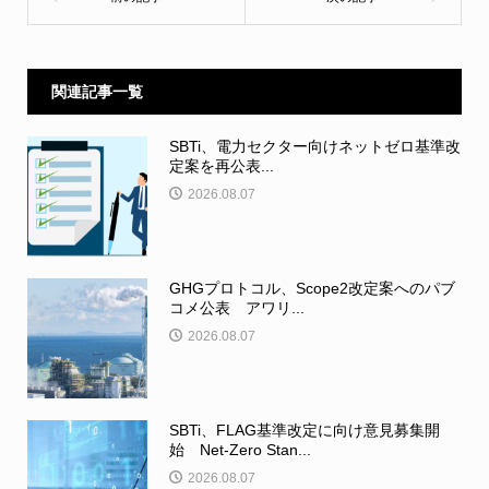
関連記事一覧
SBTi、電力セクター向けネットゼロ基準改
定案を再公表...
2026.08.07
GHGプロトコル、Scope2改定案へのパブ
コメ公表 アワリ...
2026.08.07
SBTi、FLAG基準改定に向け意見募集開
始 Net-Zero Stan...
2026.08.07