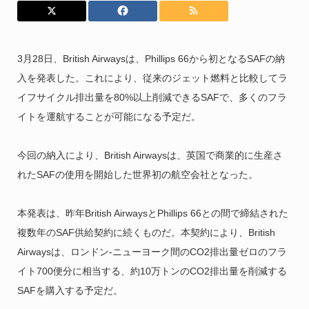
3月28日、British Airwaysは、Phillips 66から初となるSAFの納
入を発表した。これにより、従来のジェット燃料と比較してラ
イフサイクル排出量を80%以上削減できるSAFで、多くのフラ
イトを運航することが可能になる予定だ。
今回の納入により、British Airwaysは、英国で商業的に生産さ
れたSAFの使用を開始した世界初の航空会社となった。
本発表は、昨年British AirwaysとPhillips 66との間で締結された
複数年のSAF供給契約に続くものだ。本契約により、British
Airwaysは、ロンドン-ニューヨーク間のCO2排出量ゼロのフラ
イト700便分に相当する、約10万トンのCO2排出量を削減する
SAFを購入する予定だ。