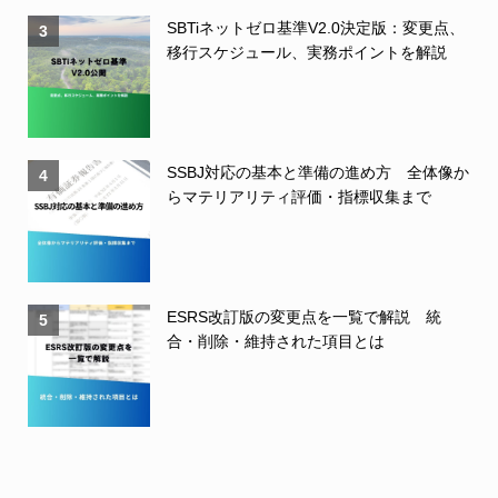
SBTiネットゼロ基準V2.0決定版：変更点、
3
移行スケジュール、実務ポイントを解説
SSBJ対応の基本と準備の進め方 全体像か
4
らマテリアリティ評価・指標収集まで
ESRS改訂版の変更点を一覧で解説 統
5
合・削除・維持された項目とは