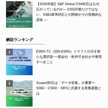
【2026年版】S&P Global CSA対応はなぜ
広がっているのか― ESG評価だけではな
い、SSBJ基準対応との関係やその実務的な
意味 ―
解説ランキング
ESRS-TC（旧N-ESRS）ドラフトが示す新
1
たな選択肢──親会社・欧州子会社が今整理
すべきこと
Scope3対応は「データ収集」が重要ー
2
SSBJ・CSRD・SBTiに共通する実務基盤と
は