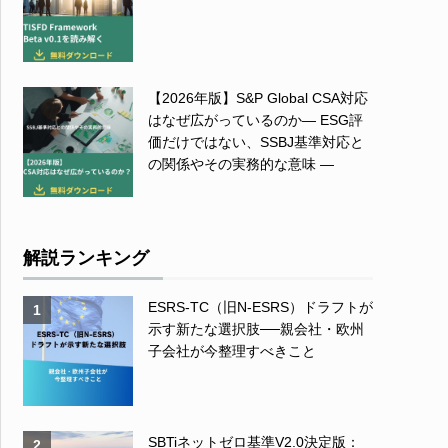
【2026年版】S&P Global CSA対応
はなぜ広がっているのか― ESG評
価だけではない、SSBJ基準対応と
の関係やその実務的な意味 ―
解説ランキング
ESRS-TC（旧N-ESRS）ドラフトが
1
示す新たな選択肢──親会社・欧州
子会社が今整理すべきこと
SBTiネットゼロ基準V2.0決定版：
2