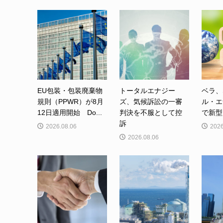
EU包装・包装廃棄物
トータルエナジー
ベラ、
規則（PPWR）が8月
ズ、気候訴訟の一審
ル・エ
12日適用開始 Do...
判決を不服として控
で新型カ
訴
2026.08.06
2026
2026.08.06