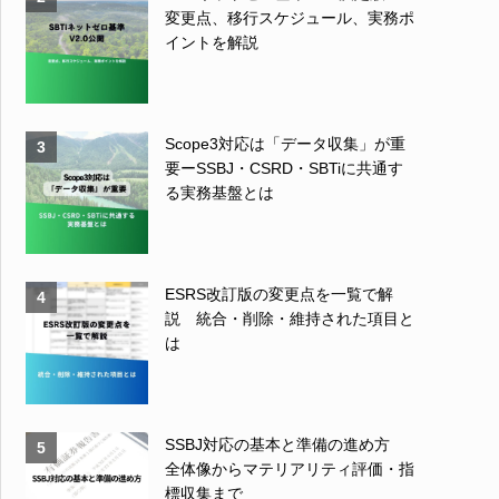
変更点、移行スケジュール、実務ポ
イントを解説
Scope3対応は「データ収集」が重
3
要ーSSBJ・CSRD・SBTiに共通す
る実務基盤とは
ESRS改訂版の変更点を一覧で解
4
説 統合・削除・維持された項目と
は
SSBJ対応の基本と準備の進め方
5
全体像からマテリアリティ評価・指
標収集まで