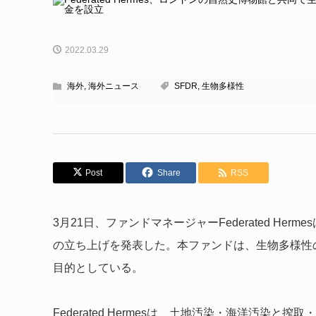
2022.03.29
海外
,
海外ニュース
SFDR
,
生物多様性
Post
Share
RSS
3月21日、ファンドマネージャーFederated H
の立ち上げを発表した。本ファンドは、生物多様性
目的としている。
Federated Hermesは、土地汚染・海洋汚