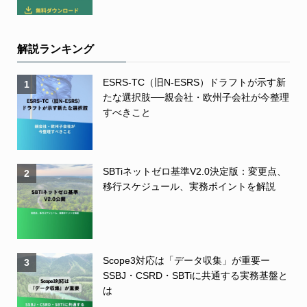
解説ランキング
ESRS-TC（旧N-ESRS）ドラフトが示す新
1
たな選択肢──親会社・欧州子会社が今整理
すべきこと
SBTiネットゼロ基準V2.0決定版：変更点、
2
移行スケジュール、実務ポイントを解説
Scope3対応は「データ収集」が重要ー
3
SSBJ・CSRD・SBTiに共通する実務基盤と
は