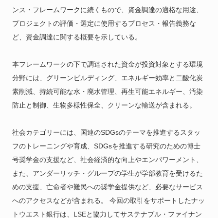
ンス・フレームワークに続くもので、資金調達の適格な用途、
プロジェクトの評価・選定に使用するプロセス・報告義務な
ど、資金調達に関する概要を示している。
本フレームワークの下で調達された資金が投資対象とする環境
分野には、グリーンビルディング、エネルギー効率と二酸化炭
素削減、持続可能な水・廃水管理、再生可能エネルギー、汚染
防止と制御、生物多様性保全、クリーンな輸送が含まれる。
社会カテゴリーには、国連のSDGsのテーマを推進するスタッ
フのトレーニングや育成、SDGsを推進する研究のための博士
号奨学金の支援など、社会経済的な向上やエンパワーメント、
また、アンダーリッチ・グループの学生が学部教育を受けるた
めの支援、亡命者や難民への奨学金提供など、必要なサービス
へのアクセスなどが含まれる。 今回の取引をサポートしたナッ
トウエスト銀行は、LSEと協力してサステナブル・ファイナン