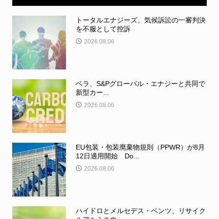
トータルエナジーズ、気候訴訟の一審判決
を不服として控訴
2026.08.06
ベラ、S&Pグローバル・エナジーと共同で
新型カー...
2026.08.06
EU包装・包装廃棄物規則（PPWR）が8月
12日適用開始 Do...
2026.08.06
ハイドロとメルセデス・ベンツ、リサイク