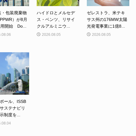
装・包装廃棄物
ハイドロとメルセデ
ゼレストラ、米テキ
PPWR）が8月
ス・ベンツ、リサイ
サス州の176MW太陽
用開始 Do...
クルアルミニウ...
光発電事業に1億8...
.08.06
2026.08.05
2026.08.05
ポール、ISSB
サステナビリ
示制度を...
.08.04