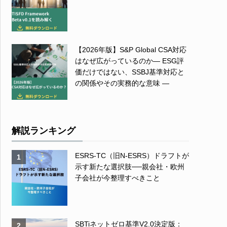
【2026年版】S&P Global CSA対応
はなぜ広がっているのか― ESG評
価だけではない、SSBJ基準対応と
の関係やその実務的な意味 ―
解説ランキング
ESRS-TC（旧N-ESRS）ドラフトが
1
示す新たな選択肢──親会社・欧州
子会社が今整理すべきこと
SBTiネットゼロ基準V2.0決定版：
2