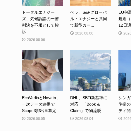
トータルエナジー
ベラ、S&Pグローバ
EU包
ズ、気候訴訟の一審
ル・エナジーと共同
規則（
判決を不服として控
で新型カー...
12日適
訴
2026.08.06
2026
2026.08.06
EcoVadisとNovata、
DHL、SBTi新基準に
シンガ
一次データ連携で
対応 「Book &
準拠の
Scope3排出量算定...
Claim」で物流脱...
ティ開
2026.08.05
2026.08.04
2026