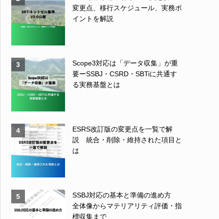
変更点、移行スケジュール、実務ポ
イントを解説
Scope3対応は「データ収集」が重
3
要ーSSBJ・CSRD・SBTiに共通す
る実務基盤とは
ESRS改訂版の変更点を一覧で解
4
説 統合・削除・維持された項目と
は
SSBJ対応の基本と準備の進め方
5
全体像からマテリアリティ評価・指
標収集まで