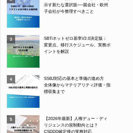
示す新たな選択肢──親会社・欧州
子会社が今整理すべきこと
SBTiネットゼロ基準V2.0決定版：
3
変更点、移行スケジュール、実務ポ
イントを解説
SSBJ対応の基本と準備の進め方
4
全体像からマテリアリティ評価・指
標収集まで
【2026年最新】人権デュー・ディ
5
リジェンスの規制動向とは？
CSDDD確定後の実務対応