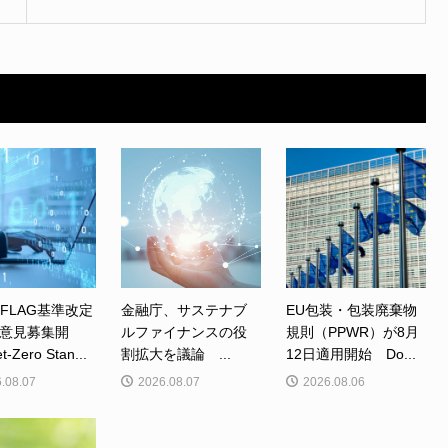
、FLAG基準改定
金融庁、サステナブ
EU包装・包装廃棄物
意見募集開
ルファイナンスの役
規則（PPWR）が8月
Zero Stan...
割拡大を議論 ...
12日適用開始 Do...
.08.07
2026.08.07
2026.08.06