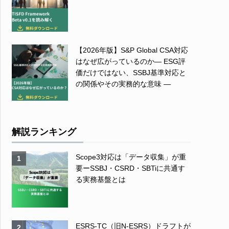
【2026年版】S&P Global CSA対応
はなぜ広がっているのか― ESG評
価だけではない、SSBJ基準対応と
の関係やその実務的な意味 ―
解説ランキング
Scope3対応は「データ収集」が重
1
要ーSSBJ・CSRD・SBTiに共通す
る実務基盤とは
ESRS-TC（旧N-ESRS）ドラフトが
2