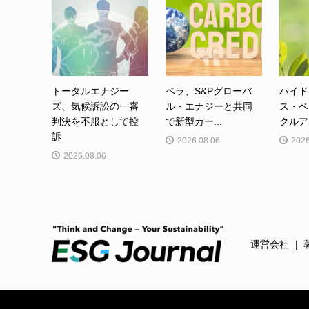
トータルエナジー
ベラ、S&Pグローバ
ハイド
ズ、気候訴訟の一審
ル・エナジーと共同
ス・ベ
判決を不服として控
で新型カー...
クルア
訴
2026.08.06
2026
2026.08.06
運営会社