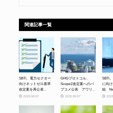
関連記事一覧
SBTi、電力セクター
GHGプロトコル、
SBTi
向けネットゼロ基準
Scope2改定案へのパ
に向け
改定案を再公表...
ブコメ公表 アワリ...
始 Net-
2026.08.07
2026.08.07
2026