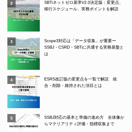
SBTiネットゼロ基準V2.0決定版：変更点、
2
移行スケジュール、実務ポイントを解説
Scope3対応は「データ収集」が重要ー
3
SSBJ・CSRD・SBTiに共通する実務基盤と
は
ESRS改訂版の変更点を一覧で解説 統
4
合・削除・維持された項目とは
SSBJ対応の基本と準備の進め方 全体像か
5
らマテリアリティ評価・指標収集まで