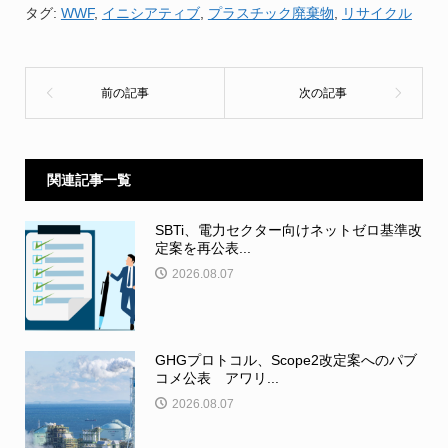
タグ:
WWF
,
イニシアティブ
,
プラスチック廃棄物
,
リサイクル
関連記事一覧
SBTi、電力セクター向けネットゼロ基準改
定案を再公表...
2026.08.07
GHGプロトコル、Scope2改定案へのパブ
コメ公表 アワリ...
2026.08.07