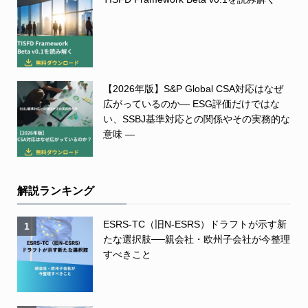
【2026年版】S&P Global CSA対応はなぜ
広がっているのか― ESG評価だけではな
い、SSBJ基準対応との関係やその実務的な
意味 ―
解説ランキング
ESRS-TC（旧N-ESRS）ドラフトが示す新
1
たな選択肢──親会社・欧州子会社が今整理
すべきこと