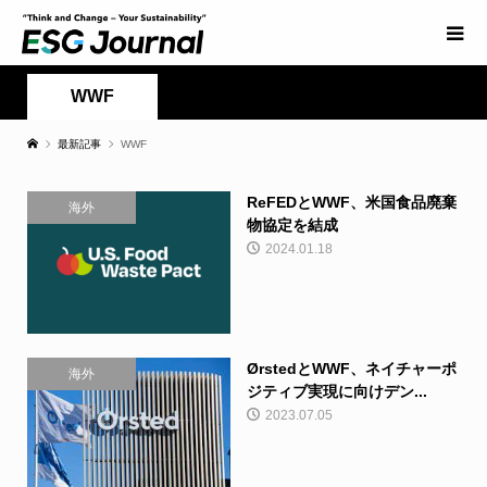
WWF
最新記事
WWF
ReFEDとWWF、米国食品廃棄
海外
物協定を結成
2024.01.18
ØrstedとWWF、ネイチャーポ
海外
ジティブ実現に向けデン...
2023.07.05