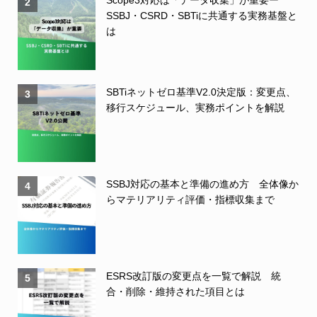
2
SSBJ・CSRD・SBTiに共通する実務基盤と
は
SBTiネットゼロ基準V2.0決定版：変更点、
3
移行スケジュール、実務ポイントを解説
SSBJ対応の基本と準備の進め方 全体像か
4
らマテリアリティ評価・指標収集まで
ESRS改訂版の変更点を一覧で解説 統
5
合・削除・維持された項目とは