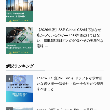
【2026年版】S&P Global CSA対応はなぜ
広がっているのか― ESG評価だけではな
い、SSBJ基準対応との関係やその実務的な
意味 ―
解説ランキング
ESRS-TC（旧N-ESRS）ドラフトが示す新
1
たな選択肢──親会社・欧州子会社が今整理
すべきこと
Scope3対応は「データ収集」が重要ー