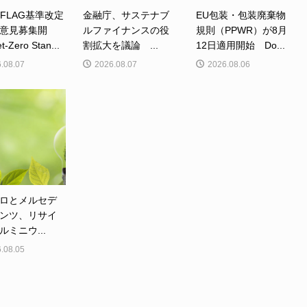
、FLAG基準改定
金融庁、サステナブ
EU包装・包装廃棄物
意見募集開
ルファイナンスの役
規則（PPWR）が8月
Zero Stan...
割拡大を議論 ...
12日適用開始 Do...
.08.07
2026.08.07
2026.08.06
ロとメルセデ
ンツ、リサイ
ルミニウ...
.08.05