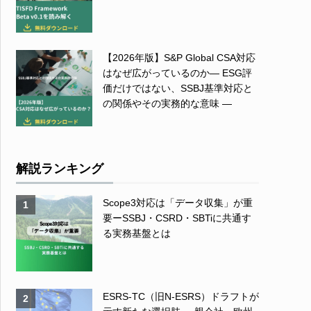
【2026年版】S&P Global CSA対応
はなぜ広がっているのか― ESG評
価だけではない、SSBJ基準対応と
の関係やその実務的な意味 ―
解説ランキング
Scope3対応は「データ収集」が重
1
要ーSSBJ・CSRD・SBTiに共通す
る実務基盤とは
ESRS-TC（旧N-ESRS）ドラフトが
2