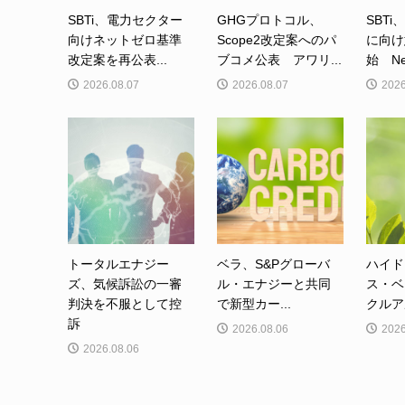
SBTi、電力セクター
GHGプロトコル、
SBTi
向けネットゼロ基準
Scope2改定案へのパ
に向け
改定案を再公表...
ブコメ公表 アワリ...
始 Net-
2026.08.07
2026.08.07
2026
トータルエナジー
ベラ、S&Pグローバ
ハイド
ズ、気候訴訟の一審
ル・エナジーと共同
ス・ベ
判決を不服として控
で新型カー...
クルア
訴
2026.08.06
2026
2026.08.06