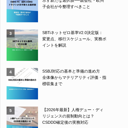
示す新たな選択肢──親会社・欧州
子会社が今整理すべきこと
SBTiネットゼロ基準V2.0決定版：
3
変更点、移行スケジュール、実務ポ
イントを解説
SSBJ対応の基本と準備の進め方
4
全体像からマテリアリティ評価・指
標収集まで
【2026年最新】人権デュー・ディ
5
リジェンスの規制動向とは？
CSDDD確定後の実務対応