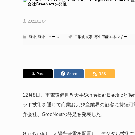
2022.01.04
海外
,
海外ニュース
二酸化炭素
,
再生可能エネルギー
Post
Share
RSS
12月8日、重電設備世界大手Schneider Elect
ッド技術を通じて商業および産業界の顧客に持続可
弁会社、GreeNextの発足を発表した。
GreeNextは、太陽光発電を配電し、デジタル技