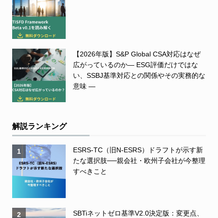
【2026年版】S&P Global CSA対応はなぜ
広がっているのか― ESG評価だけではな
い、SSBJ基準対応との関係やその実務的な
意味 ―
解説ランキング
ESRS-TC（旧N-ESRS）ドラフトが示す新
1
たな選択肢──親会社・欧州子会社が今整理
すべきこと
SBTiネットゼロ基準V2.0決定版：変更点、
2