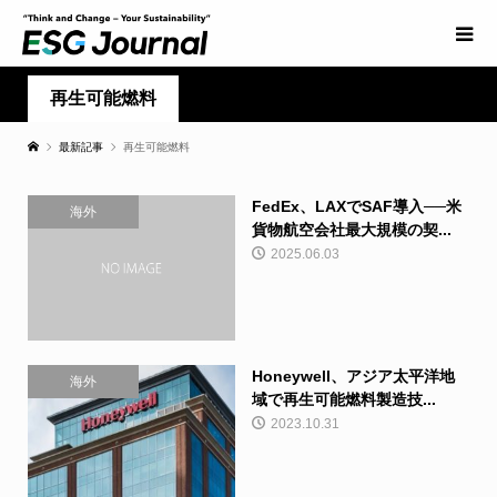
再生可能燃料
最新記事
再生可能燃料
FedEx、LAXでSAF導入──米
海外
貨物航空会社最大規模の契...
2025.06.03
Honeywell、アジア太平洋地
海外
域で再生可能燃料製造技...
2023.10.31