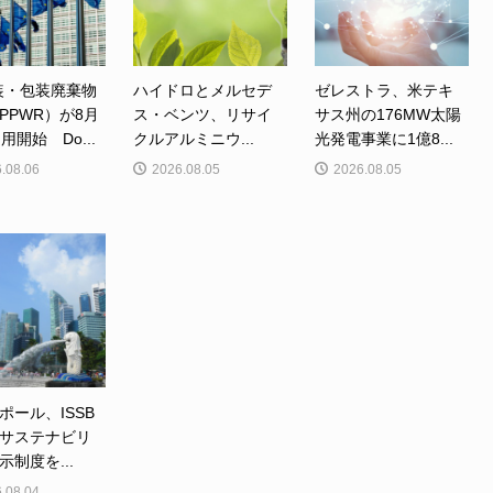
装・包装廃棄物
ハイドロとメルセデ
ゼレストラ、米テキ
PPWR）が8月
ス・ベンツ、リサイ
サス州の176MW太陽
用開始 Do...
クルアルミニウ...
光発電事業に1億8...
.08.06
2026.08.05
2026.08.05
ポール、ISSB
サステナビリ
示制度を...
.08.04