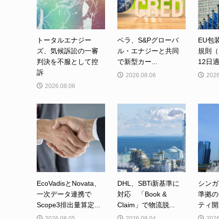
トータルエナジー
ベラ、S&Pグローバ
EU包
ズ、気候訴訟の一審
ル・エナジーと共同
規則（
判決を不服として控
で新型カー...
12日適
訴
2026.08.06
2026
2026.08.06
EcoVadisとNovata、
DHL、SBTi新基準に
シンガ
一次データ連携で
対応 「Book &
準拠の
Scope3排出量算定...
Claim」で物流脱...
ティ開
2026.08.05
2026.08.04
2026