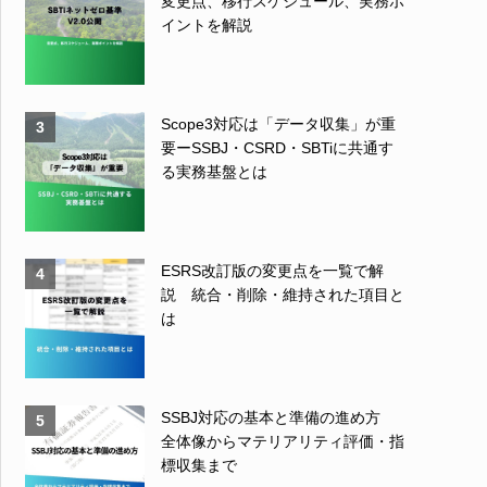
変更点、移行スケジュール、実務ポ
イントを解説
Scope3対応は「データ収集」が重
3
要ーSSBJ・CSRD・SBTiに共通す
る実務基盤とは
ESRS改訂版の変更点を一覧で解
4
説 統合・削除・維持された項目と
は
SSBJ対応の基本と準備の進め方
5
全体像からマテリアリティ評価・指
標収集まで