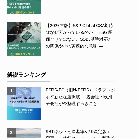
【2026年版】S&P Global CSA対応
はなぜ広がっているのか― ESG評
価だけではない、SSBJ基準対応と
の関係やその実務的な意味 ―
解説ランキング
ESRS-TC（旧N-ESRS）ドラフトが
1
示す新たな選択肢──親会社・欧州
子会社が今整理すべきこと
SBTiネットゼロ基準V2.0決定版：
2