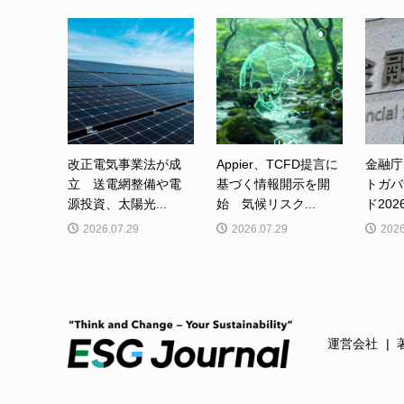
改正電気事業法が成
Appier、TCFD提言に
金融庁
立 送電網整備や電
基づく情報開示を開
トガバ
源投資、太陽光...
始 気候リスク...
ド202
2026.07.29
2026.07.29
2026
運営会社