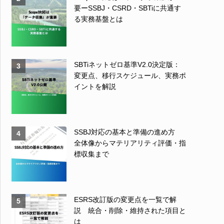
要ーSSBJ・CSRD・SBTiに共通す
る実務基盤とは
SBTiネットゼロ基準V2.0決定版：
3
変更点、移行スケジュール、実務ポ
イントを解説
SSBJ対応の基本と準備の進め方
4
全体像からマテリアリティ評価・指
標収集まで
ESRS改訂版の変更点を一覧で解
5
説 統合・削除・維持された項目と
は