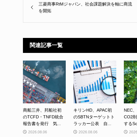
三菱商事RtMジャパン、社会課題解決を軸に商流
を開拓
関連記事一覧
商船三井、邦船社初
キリンHD、APAC初
NEC
のTCFD・TNFD統合
のSBTNターゲットト
CO2
報告書を発行 気...
ラッカー公表 自...
するSc
2026.08.06
2026.08.06
2026