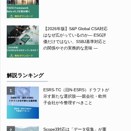
【2026年版】S&P Global CSA対応
はなぜ広がっているのか― ESG評
価だけではない、SSBJ基準対応と
の関係やその実務的な意味 ―
解説ランキング
ESRS-TC（旧N-ESRS）ドラフトが
1
示す新たな選択肢──親会社・欧州
子会社が今整理すべきこと
Scope3対応は「データ収集」が重
2