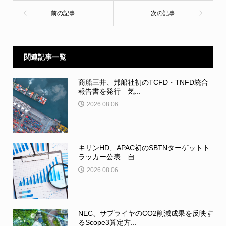
関連記事一覧
商船三井、邦船社初のTCFD・TNFD統合
報告書を発行 気...
2026.08.06
キリンHD、APAC初のSBTNターゲットト
ラッカー公表 自...
2026.08.06
NEC、サプライヤのCO2削減成果を反映す
るScope3算定方...