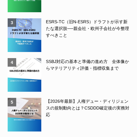
ESRS-TC（旧N-ESRS）ドラフトが示す新
3
たな選択肢──親会社・欧州子会社が今整理
すべきこと
SSBJ対応の基本と準備の進め方 全体像か
4
らマテリアリティ評価・指標収集まで
【2026年最新】人権デュー・ディリジェン
5
スの規制動向とは？CSDDD確定後の実務対
応