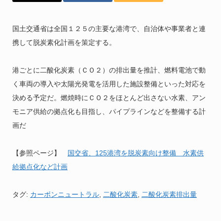
国土交通省は全国１２５の主要な港湾で、自治体や事業者と連
携して脱炭素化計画を策定する。
港ごとに二酸化炭素（ＣＯ２）の排出量を推計、燃料電池で動
く車両の導入や太陽光発電を活用した施設整備といった対応を
決める予定だ。燃焼時にＣＯ２をほとんど出さない水素、アン
モニア供給の拠点化も目指し、パイプラインなどを整備する計
画だ
【参照ページ】
国交省、125港湾を脱炭素向け整備 水素供
給拠点化など計画
タグ:
カーボンニュートラル
,
二酸化炭素
,
二酸化炭素排出量