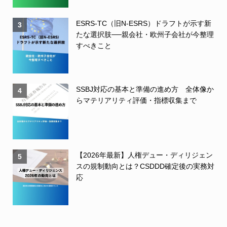
ESRS-TC（旧N-ESRS）ドラフトが示す新
3
たな選択肢──親会社・欧州子会社が今整理
すべきこと
SSBJ対応の基本と準備の進め方 全体像か
4
らマテリアリティ評価・指標収集まで
【2026年最新】人権デュー・ディリジェン
5
スの規制動向とは？CSDDD確定後の実務対
応