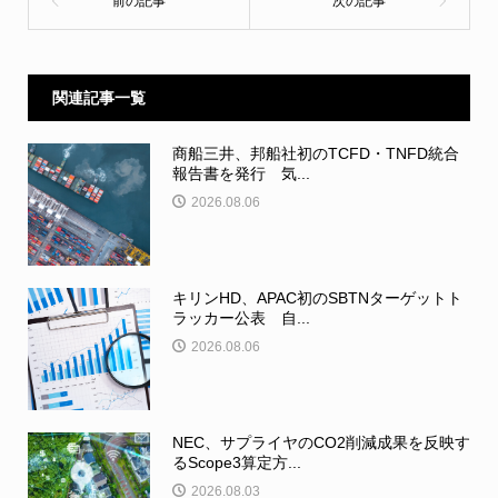
関連記事一覧
商船三井、邦船社初のTCFD・TNFD統合
報告書を発行 気...
2026.08.06
キリンHD、APAC初のSBTNターゲットト
ラッカー公表 自...
2026.08.06
NEC、サプライヤのCO2削減成果を反映す
るScope3算定方...
2026.08.03