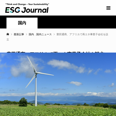
国内
最新記事
国内
,
国内ニュース
豊田通商、アフリカで再エネ事業子会社を設
立
豊田通商、アフリカで再エネ事業子会社を設立