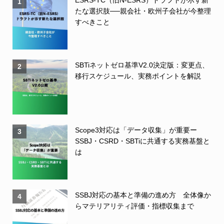
1
たな選択肢──親会社・欧州子会社が今整理
すべきこと
SBTiネットゼロ基準V2.0決定版：変更点、
2
移行スケジュール、実務ポイントを解説
Scope3対応は「データ収集」が重要ー
3
SSBJ・CSRD・SBTiに共通する実務基盤と
は
SSBJ対応の基本と準備の進め方 全体像か
4
らマテリアリティ評価・指標収集まで